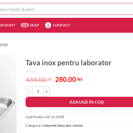
ISCOUNT
SEAP
CONTACT
imie
Tava inox pentru laborator
Prețul
Prețul
434.00
280.00
lei
lei
inițial
curent
Cantitate Tava inox pentru laborator
a
este:
fost:
280.00 lei.
ADAUGĂ ÎN COȘ
434.00 lei.
Cod Produs:
06-11.0558
Categorie:
Ustensile laborator chimie