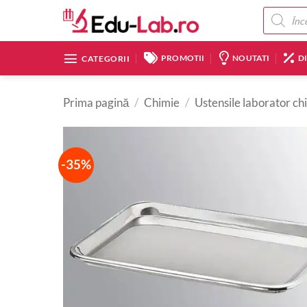
Skip
Products
search
to
content
PROMOTII
NOUTATI
D
CATEGORII
Prima pagină
/
Chimie
/
Ustensile laborator ch
-35%