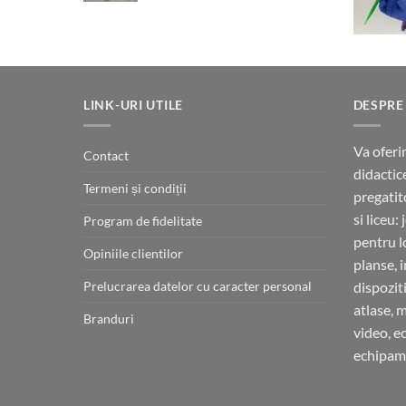
LINK-URI UTILE
DESPRE
Va oferi
Contact
didactic
Termeni și condiții
pregatit
si liceu:
Program de fidelitate
pentru l
Opiniile clientilor
planse, 
Prelucrarea datelor cu caracter personal
dispoziti
atlase, 
Branduri
video, e
echipame