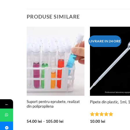
PRODUSE SIMILARE
LIVRARE IN 24 ORE
+
+
Suport pentru eprubete, realizat
ural
Pipete din plastic, 1ml, 
←
din polipropilena
Interval
Evaluat la
54.00
lei
–
105.00
lei
10.00
lei
de
5
din 5
prețuri: