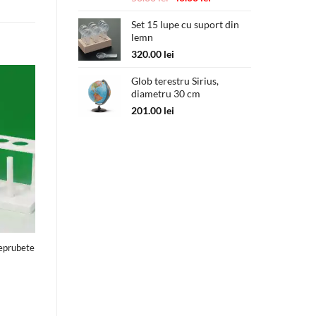
inițial
curent
a
este:
Set 15 lupe cu suport din
lemn
fost:
40.00 lei.
50.00 lei.
320.00
lei
Glob terestru Sirius,
diametru 30 cm
201.00
lei
 eprubete