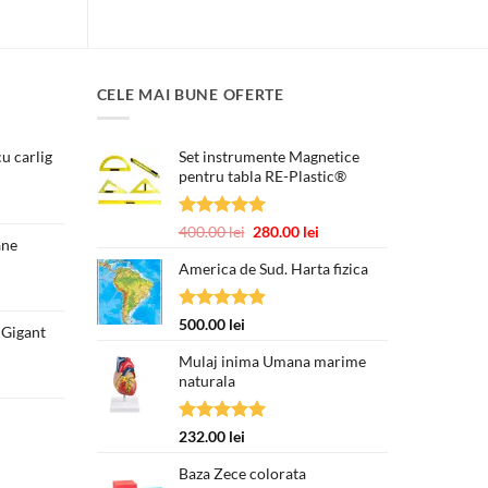
ei.
CELE MAI BUNE OFERTE
u carlig
Set instrumente Magnetice
pentru tabla RE-Plastic®
Prețul
curent
este:
Evaluat la
Prețul
Prețul
400.00
lei
280.00
lei
250.00 lei.
ane
5.00
din 5
inițial
curent
America de Sud. Harta fizica
a
este:
fost:
280.00 lei.
400.00 lei.
Evaluat la
500.00
lei
 Gigant
5.00
din 5
Prețul
Mulaj inima Umana marime
curent
naturala
este:
377.00 lei.
Evaluat la
232.00
lei
5.00
din 5
Baza Zece colorata