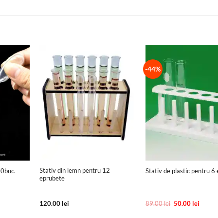
-44%
+
+
Stativ din lemn pentru 12
10buc.
Stativ de plastic pentru 6
eprubete
Prețul
Prețul
120.00
lei
89.00
lei
50.00
lei
inițial
curent
a
este: