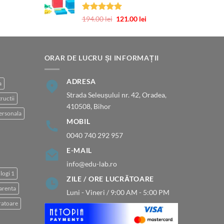
Evaluat la
Prețul
Prețul
194.00
lei
121.00
lei
5.00
din 5
inițial
curent
a
este:
fost:
121.00 lei.
194.00 lei.
ORAR DE LUCRU ȘI INFORMAȚII
ADRESA
a
Strada Seleușului nr. 42, Oradea,
ructii
410508, Bihor
ersonala
MOBIL
0040 740 292 957
E-MAIL
info@edu-lab.ro
logi 1
ZILE / ORE LUCRĂTOARE
arenta
Luni - Vineri / 9:00 AM - 5:00 PM
atoare