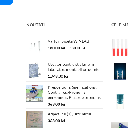
54.00 lei
până
la
105.00 lei
NOUTATI
CELE M
Varfuri pipeta WINLAB
Interval
180.00
lei
–
330.00
lei
de
prețuri:
180.00 lei
Uscator pentru sticlarie in
laborator, montabil pe perete
până
la
1,748.00
lei
330.00 lei
Prepositions. Significations.
Contraires./Pronoms
personnels. Place de pronoms
363.00
lei
Adjectivul (1) / Atributul
363.00
lei