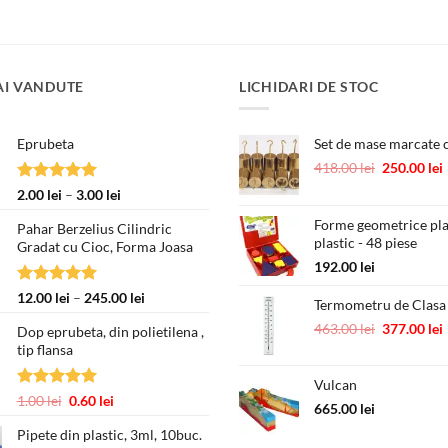
fost:
50.00 l
89.00 lei.
AI VANDUTE
LICHIDARI DE STOC
Eprubeta
Set de mase marcate c
Prețul
418.00
lei
250.00
lei
inițial
Evaluat la
Interval
2.00
lei
–
3.00
lei
a
5.00
din 5
de
fost:
Forme geometrice pl
Pahar Berzelius Cilindric
prețuri:
plastic - 48 piese
418.00 lei.
Gradat cu Cioc, Forma Joasa
2.00 lei
192.00
lei
până
la
Evaluat la
Interval
12.00
lei
–
245.00
lei
Termometru de Clasa
3.00 lei
5.00
din 5
de
Prețul
463.00
lei
377.00
lei
Dop eprubeta, din polietilena ,
prețuri:
inițial
tip flansa
12.00 lei
a
până
Vulcan
fost:
la
Evaluat la
Prețul
Prețul
1.00
lei
0.60
lei
463.00 lei.
665.00
lei
245.00 lei
5.00
din 5
inițial
curent
Pipete din plastic, 3ml, 10buc.
a
este: