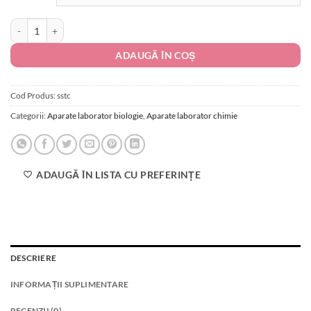
până
Cantitate Set solutii tampon - calibrare
la
350.00 lei
ADAUGĂ ÎN COȘ
Cod Produs:
sstc
Categorii:
Aparate laborator biologie
,
Aparate laborator chimie
ADAUGĂ ÎN LISTA CU PREFERINȚE
DESCRIERE
INFORMAȚII SUPLIMENTARE
RECENZII (0)