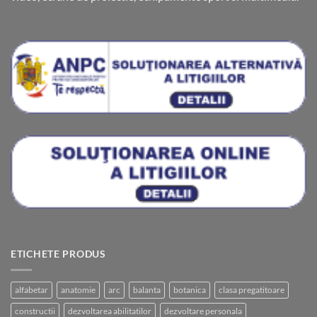
ETICHETE PRODUS
alfabetar
anatomie
arc
balanta
botanica
clasa pregatitoare
constructii
dezvoltarea abilitatilor
dezvoltare personala