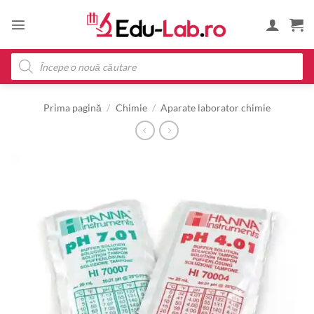
Skip
to
content
Products
search
Prima pagină
/
Chimie
/
Aparate laborator chimie