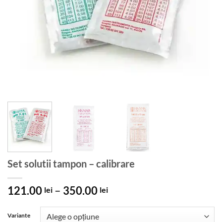
Set solutii tampon – calibrare
Interval
121.00
–
350.00
lei
lei
de
prețuri:
Variante
121.00 lei