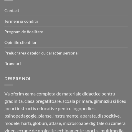
89.00 lei
Contact
Termeni și condiții
Program de fidelitate
Opiniile clientilor
Prelucrarea datelor cu caracter personal
Branduri
DESPRE NOI
Va oferim gama completa de materiale didactice pentru
gradinita, clasa pregatitoare, scoala primara, gimnaziu si liceu:
jocuri instructiv educative pentru logopedie si
psihopedagogie, planse, instrumente, aparate, dispozitive,
modele, harti, globuri, atlase, microscoape digitale cu camera
video, ecrane de proiectie, echipamente sport si multimedia.