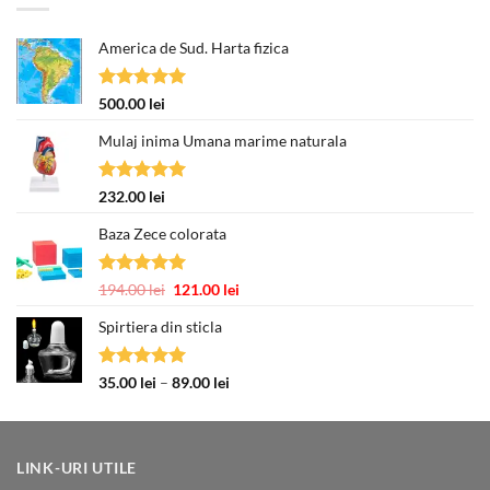
America de Sud. Harta fizica
Evaluat la
500.00
lei
5.00
din 5
Mulaj inima Umana marime naturala
Evaluat la
232.00
lei
5.00
din 5
Baza Zece colorata
Evaluat la
Prețul
Prețul
194.00
lei
121.00
lei
5.00
din 5
inițial
curent
Spirtiera din sticla
a
este:
fost:
121.00 lei.
194.00 lei.
Evaluat la
Interval
35.00
lei
–
89.00
lei
5.00
din 5
de
prețuri:
35.00 lei
până
LINK-URI UTILE
la