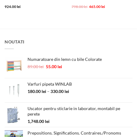
Prețul
Prețul
924.00
lei
798.00
lei
465.00
lei
inițial
curent
a
este:
fost:
465.00 lei.
798.00 lei.
NOUTATI
Numaratoare din lemn cu bile Colorate
Prețul
Prețul
89.00
lei
55.00
lei
inițial
curent
a
este:
fost:
55.00 lei.
Varfuri pipeta WINLAB
89.00 lei.
Interval
180.00
lei
–
330.00
lei
de
prețuri:
Uscator pentru sticlarie in laborator, montabil pe
180.00 lei
perete
până
la
1,748.00
lei
330.00 lei
Prepositions. Significations. Contraires./Pronoms