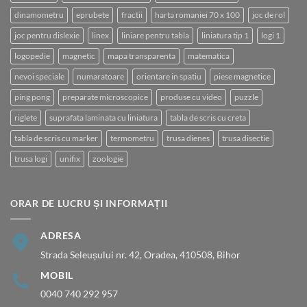
dinamometru
eprubete
fractii
harta romaniei 70 x 100
joc de rol
joc pentru dislexie
linex
liniare pentru tabla
liniatura tip 1
logi 1
logopedie
magnetic
mapa transparenta
matematica
nevoi speciale
numaratoare
orientare in spatiu
piese magnetice
ping pong
preparate microscopice
produse cu video
puzzle
riglete
suprafata laminata cu liniatura
tabla de scris cu creta
tabla de scris cu marker
termometru
trusa dienes
trusa disectie
trusa logi
unifix
zoologie
ORAR DE LUCRU ȘI INFORMAȚII
ADRESA
Strada Seleușului nr. 42, Oradea, 410508, Bihor
MOBIL
0040 740 292 957