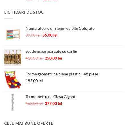
5.00
din 5
inițial
curent
a
este:
LICHIDARI DE STOC
fost:
10.00 lei.
12.00 lei.
Numaratoare din lemn cu bile Colorate
Prețul
Prețul
89.00
lei
55.00
lei
inițial
curent
a
este:
fost:
55.00 lei.
Set de mase marcate cu carlig
89.00 lei.
Prețul
Prețul
418.00
lei
250.00
lei
inițial
curent
a
este:
Forme geometrice plane plastic - 48 piese
fost:
250.00 lei.
418.00 lei.
192.00
lei
Termometru de Clasa Gigant
Prețul
Prețul
463.00
lei
377.00
lei
inițial
curent
a
este:
fost:
377.00 lei.
CELE MAI BUNE OFERTE
463.00 lei.