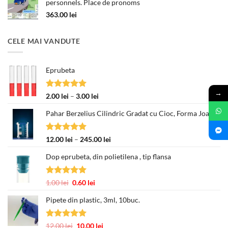
personnels. Place de pronoms
363.00
lei
CELE MAI VANDUTE
Eprubeta
→
Evaluat la
Interval
2.00
lei
–
3.00
lei
5.00
din 5
de
Pahar Berzelius Cilindric Gradat cu Cioc, Forma Joasa
prețuri:
2.00 lei
până
Evaluat la
Interval
12.00
lei
–
245.00
lei
la
5.00
din 5
de
3.00 lei
Dop eprubeta, din polietilena , tip flansa
prețuri:
12.00 lei
până
Evaluat la
Prețul
Prețul
1.00
lei
0.60
lei
la
5.00
din 5
inițial
curent
245.00 lei
Pipete din plastic, 3ml, 10buc.
a
este:
fost:
0.60 lei.
1.00 lei.
Evaluat la
Prețul
Prețul
12.00
lei
10.00
lei