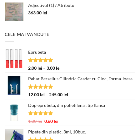
Adjectivul (1) / Atributul
363.00
lei
CELE MAI VANDUTE
Eprubeta
Evaluat la
Interval
2.00
lei
–
3.00
lei
5.00
din 5
de
Pahar Berzelius Cilindric Gradat cu Cioc, Forma Joasa
prețuri:
2.00 lei
până
Evaluat la
Interval
12.00
lei
–
245.00
lei
la
5.00
din 5
de
3.00 lei
Dop eprubeta, din polietilena , tip flansa
prețuri:
12.00 lei
până
Evaluat la
Prețul
Prețul
1.00
lei
0.60
lei
la
5.00
din 5
inițial
curent
245.00 lei
Pipete din plastic, 3ml, 10buc.
a
este:
fost:
0.60 lei.