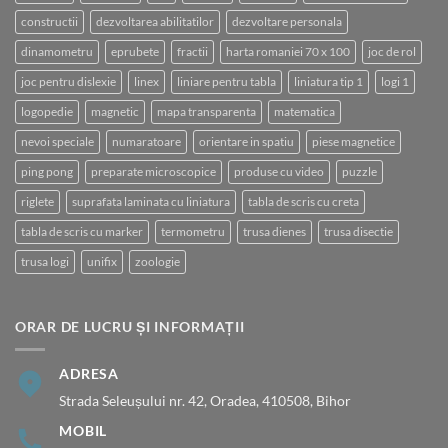
constructii
dezvoltarea abilitatilor
dezvoltare personala
dinamometru
eprubete
fractii
harta romaniei 70 x 100
joc de rol
joc pentru dislexie
linex
liniare pentru tabla
liniatura tip 1
logi 1
logopedie
magnetic
mapa transparenta
matematica
nevoi speciale
numaratoare
orientare in spatiu
piese magnetice
ping pong
preparate microscopice
produse cu video
puzzle
riglete
suprafata laminata cu liniatura
tabla de scris cu creta
tabla de scris cu marker
termometru
trusa dienes
trusa disectie
trusa logi
unifix
zoologie
ORAR DE LUCRU ȘI INFORMAȚII
ADRESA
Strada Seleușului nr. 42, Oradea, 410508, Bihor
MOBIL