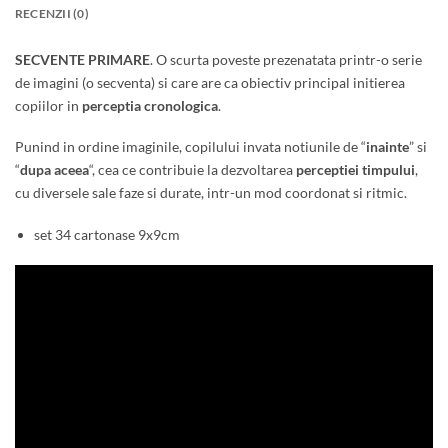
RECENZII (0)
SECVENTE PRIMARE
. O scurta poveste prezenatata printr-o serie
de imagini (o secventa) si care are ca obiectiv principal initierea
copiilor in
perceptia cronologica
.
Punind in ordine imaginile, copilului invata notiunile de “
inainte
” si
“
dupa aceea
“, cea ce contribuie la dezvoltarea
perceptiei timpului
,
cu diversele sale faze si durate, intr-un mod coordonat si ritmic.
set 34 cartonase 9x9cm