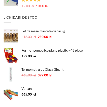
1.00 lei.
Evaluat la
Prețul
Prețul
12.00
lei
10.00
lei
5.00
din 5
inițial
curent
a
este:
LICHIDARI DE STOC
fost:
10.00 lei.
12.00 lei.
Set de mase marcate cu carlig
Prețul
Prețul
418.00
lei
250.00
lei
inițial
curent
a
este:
fost:
250.00 lei.
Forme geometrice plane plastic - 48 piese
418.00 lei.
192.00
lei
Termometru de Clasa Gigant
Prețul
Prețul
463.00
lei
377.00
lei
inițial
curent
a
este:
Vulcan
fost:
377.00 lei.
463.00 lei.
665.00
lei