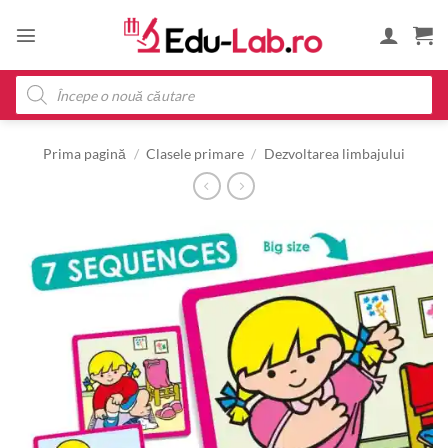
Skip
to
content
Products
search
Prima pagină
/
Clasele primare
/
Dezvoltarea limbajului