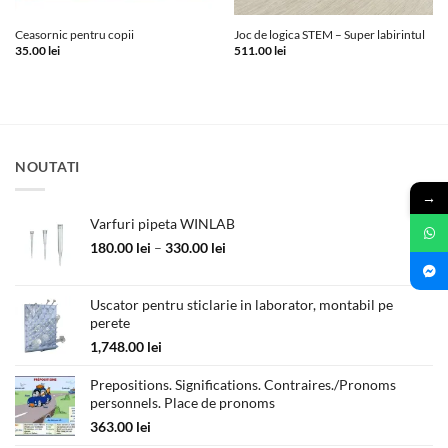
Ceasornic pentru copii
Joc de logica STEM – Super labirintul
35.00
lei
511.00
lei
NOUTATI
→
Varfuri pipeta WINLAB
Interval
180.00
lei
–
330.00
lei
de
prețuri:
180.00 lei
Uscator pentru sticlarie in laborator, montabil pe
perete
până
la
1,748.00
lei
330.00 lei
Prepositions. Significations. Contraires./Pronoms
personnels. Place de pronoms
363.00
lei