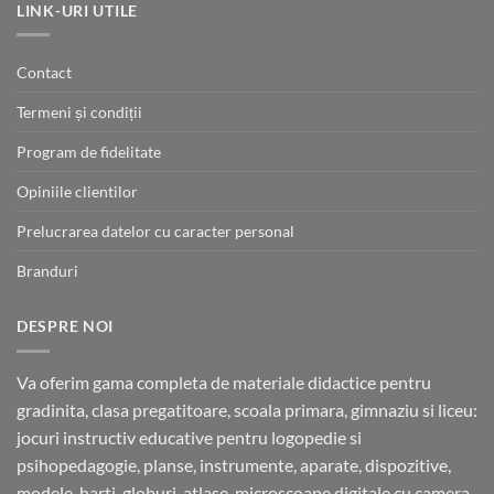
300.00 lei.
LINK-URI UTILE
Contact
Termeni și condiții
Program de fidelitate
Opiniile clientilor
Prelucrarea datelor cu caracter personal
Branduri
DESPRE NOI
Va oferim gama completa de materiale didactice pentru
gradinita, clasa pregatitoare, scoala primara, gimnaziu si liceu:
jocuri instructiv educative pentru logopedie si
psihopedagogie, planse, instrumente, aparate, dispozitive,
modele, harti, globuri, atlase, microscoape digitale cu camera