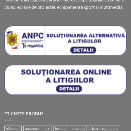
video, ecrane de proiectie, echipamente sport si multimedia.
ETICHETE PRODUS
alfabetar
anatomie
arc
balanta
botanica
clasa pregatitoare