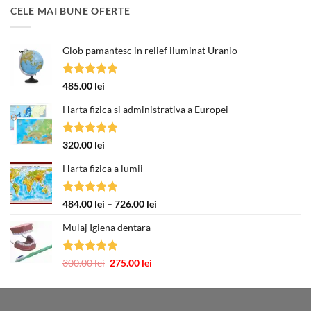
CELE MAI BUNE OFERTE
Glob pamantesc in relief iluminat Uranio
Evaluat la
485.00
lei
5.00
din 5
Harta fizica si administrativa a Europei
Evaluat la
320.00
lei
5.00
din 5
Harta fizica a lumii
Evaluat la
Interval
484.00
lei
–
726.00
lei
5.00
din 5
de
Mulaj Igiena dentara
prețuri:
484.00 lei
până
Evaluat la
Prețul
Prețul
300.00
lei
275.00
lei
la
5.00
din 5
inițial
curent
726.00 lei
a
este:
fost:
275.00 lei.