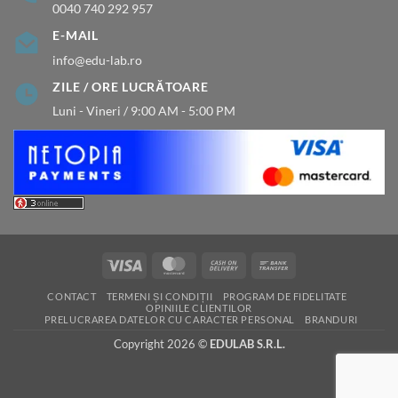
0040 740 292 957
E-MAIL
info@edu-lab.ro
ZILE / ORE LUCRĂTOARE
Luni - Vineri / 9:00 AM - 5:00 PM
Visa
MasterCard
Cash
Bank
On
Transfer
CONTACT
TERMENI ȘI CONDIȚII
PROGRAM DE FIDELITATE
Delivery
OPINIILE CLIENTILOR
PRELUCRAREA DATELOR CU CARACTER PERSONAL
BRANDURI
Copyright 2026 ©
EDULAB S.R.L.