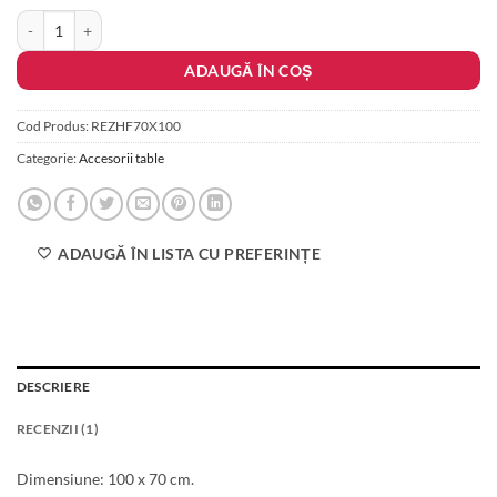
baza unei
Cantitate Rezerva hartie 100 x 70 cm flipchart
singure
evaluări
ADAUGĂ ÎN COȘ
Cod Produs:
REZHF70X100
Categorie:
Accesorii table
ADAUGĂ ÎN LISTA CU PREFERINȚE
DESCRIERE
RECENZII (1)
Dimensiune: 100 x 70 cm.