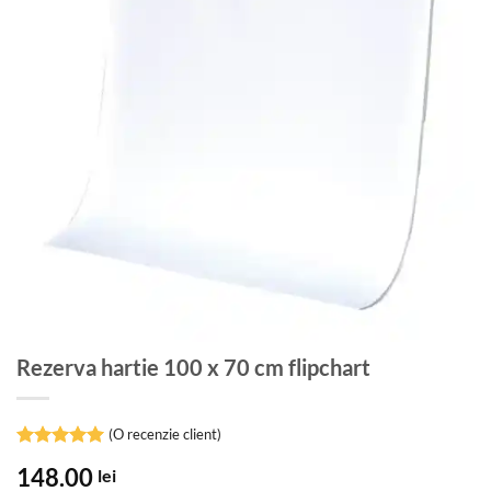
Rezerva hartie 100 x 70 cm flipchart
(O recenzie client)
Evaluat la
148.00
lei
5
din 5 pe