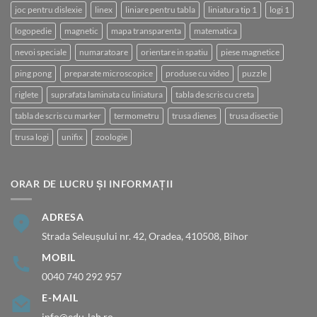
joc pentru dislexie
linex
liniare pentru tabla
liniatura tip 1
logi 1
logopedie
magnetic
mapa transparenta
matematica
nevoi speciale
numaratoare
orientare in spatiu
piese magnetice
ping pong
preparate microscopice
produse cu video
puzzle
riglete
suprafata laminata cu liniatura
tabla de scris cu creta
tabla de scris cu marker
termometru
trusa dienes
trusa disectie
trusa logi
unifix
zoologie
ORAR DE LUCRU ȘI INFORMAȚII
ADRESA
Strada Seleușului nr. 42, Oradea, 410508, Bihor
MOBIL
0040 740 292 957
E-MAIL
info@edu-lab.ro