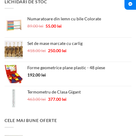
LICHIDARI DE STOC
fost:
10.00 lei.
12.00 lei.
Numaratoare din lemn cu bile Colorate
Prețul
Prețul
89.00
lei
55.00
lei
inițial
curent
a
este:
fost:
55.00 lei.
Set de mase marcate cu carlig
89.00 lei.
Prețul
Prețul
418.00
lei
250.00
lei
inițial
curent
a
este:
Forme geometrice plane plastic - 48 piese
fost:
250.00 lei.
418.00 lei.
192.00
lei
Termometru de Clasa Gigant
Prețul
Prețul
463.00
lei
377.00
lei
inițial
curent
a
este:
fost:
377.00 lei.
CELE MAI BUNE OFERTE
463.00 lei.