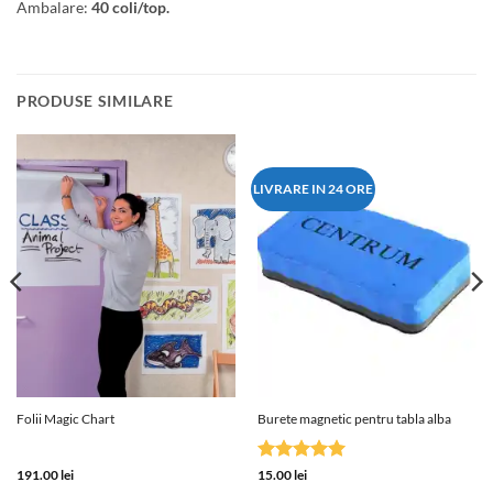
Ambalare:
40 coli/top.
PRODUSE SIMILARE
LIVRARE IN 24 ORE
Folii Magic Chart
Burete magnetic pentru tabla alba
Evaluat la
191.00
lei
15.00
lei
5
din 5