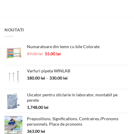
NOUTATI
Numaratoare din lemn cu bile Colorate
Prețul
Prețul
89.00
lei
55.00
lei
inițial
curent
a
este:
fost:
55.00 lei.
Varfuri pipeta WINLAB
89.00 lei.
Interval
180.00
lei
–
330.00
lei
de
prețuri:
Uscator pentru sticlarie in laborator, montabil pe
180.00 lei
perete
până
la
1,748.00
lei
330.00 lei
Prepositions. Significations. Contraires./Pronoms
personnels. Place de pronoms
363.00
lei