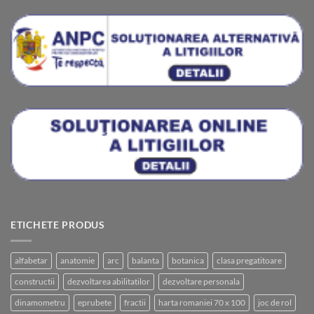
ETICHETE PRODUS
alfabetar
anatomie
arc
balanta
botanica
clasa pregatitoare
constructii
dezvoltarea abilitatilor
dezvoltare personala
dinamometru
eprubete
fractii
harta romaniei 70 x 100
joc de rol