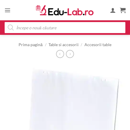
Skip
to
content
Products
search
Prima pagină
/
Table si accesorii
/
Accesorii table