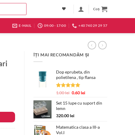
Coș
E-MAIL
09:00 - 17:00
+40 740 29 29 57
ÎȚI MAI RECOMANDĂM ȘI
ari
Dop eprubeta, din
polietilena , tip flansa
Evaluat la
Prețul
Prețul
1.00
lei
0.60
lei
5.00
din 5
inițial
curent
Set 15 lupe cu suport din
a
este:
lemn
fost:
0.60 lei.
1.00 lei.
320.00
lei
Matematica clasa a III-a
Vol.I