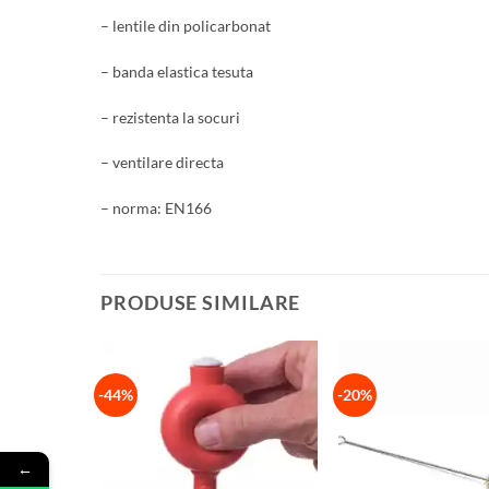
– lentile din policarbonat
– banda elastica tesuta
– rezistenta la socuri
– ventilare directa
– norma: EN166
PRODUSE SIMILARE
-44%
-20%
←