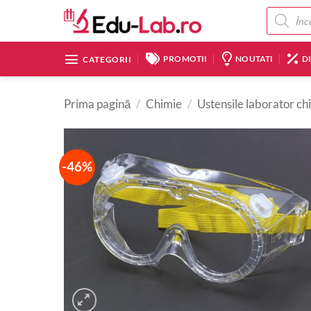
Skip
Products
search
to
content
PROMOTII
NOUTATI
D
CATEGORII
Prima pagină
/
Chimie
/
Ustensile laborator ch
-46%