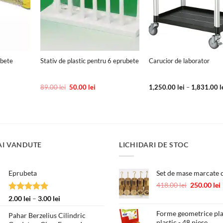
+
+
ubete
Stativ de plastic pentru 6 eprubete
Carucior de laborator
ul
Prețul
Prețul
89.00
lei
50.00
lei
1,250.00
lei
–
1,831.00
l
nt
inițial
curent
:
a
este:
 lei.
fost:
50.00 lei.
89.00 lei.
AI VANDUTE
LICHIDARI DE STOC
Eprubeta
Set de mase marcate c
Prețul
418.00
lei
250.00
lei
inițial
Evaluat la
Interval
2.00
lei
–
3.00
lei
a
5.00
din 5
de
fost:
Forme geometrice pl
Pahar Berzelius Cilindric
prețuri:
plastic - 48 piese
418.00 lei.