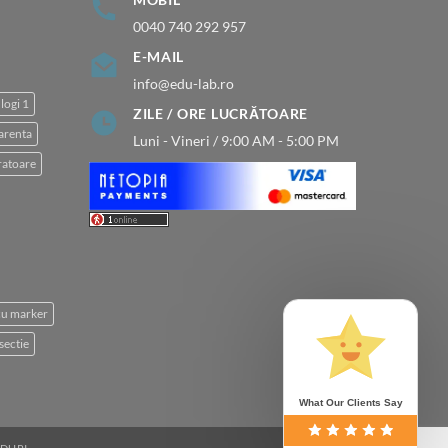
0040 740 292 957
E-MAIL
info@edu-lab.ro
logi 1
ZILE / ORE LUCRĂTOARE
arenta
Luni - Vineri / 9:00 AM - 5:00 PM
atoare
 cu marker
sectie
What Our Clients Say