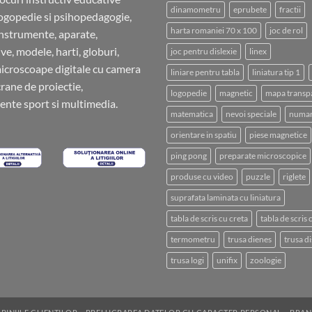
dinamometru
eprubete
fractii
ogopedie si psihopedagogie,
harta romaniei 70 x 100
joc de rol
instrumente, aparate,
ve, modele, harti, globuri,
joc pentru dislexie
linex
microscoape digitale cu camera
liniare pentru tabla
liniatura tip 1
crane de proiectie,
logopedie
magnetic
mapa transp
nte sport si multimedia.
matematica
nevoi speciale
numar
orientare in spatiu
piese magnetice
ping pong
preparate microscopice
produse cu video
puzzle
riglete
suprafata laminata cu liniatura
tabla de scris cu creta
tabla de scris
termometru
trusa dienes
trusa di
trusa logi
unifix
zoologie