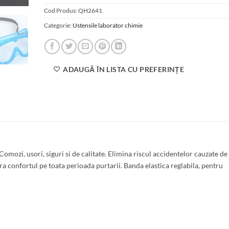
Cod Produs:
QH2641
Categorie:
Ustensile laborator chimie
ADAUGĂ ÎN LISTA CU PREFERINȚE
omozi, usori, siguri si de calitate. Elimina riscul accidentelor cauzate de
ra confortul pe toata perioada purtarii. Banda elastica reglabila, pentru