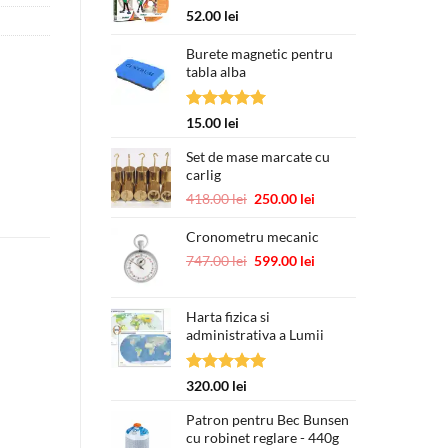
52.00
lei
Burete magnetic pentru
tabla alba
Evaluat la
15.00
lei
5.00
din 5
Set de mase marcate cu
carlig
Prețul
Prețul
418.00
lei
250.00
lei
inițial
curent
a
este:
Cronometru mecanic
fost:
250.00 lei.
Prețul
Prețul
747.00
lei
599.00
lei
418.00 lei.
inițial
curent
a
este:
Harta fizica si
fost:
599.00 lei.
administrativa a Lumii
747.00 lei.
Evaluat la
320.00
lei
5.00
din 5
Patron pentru Bec Bunsen
cu robinet reglare - 440g