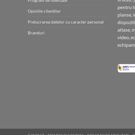
Program de fidelitate
pentru l
Opiniile clientilor
planse, 
Prelucrarea datelor cu caracter personal
dispoziti
atlase, 
Branduri
video, e
echipame