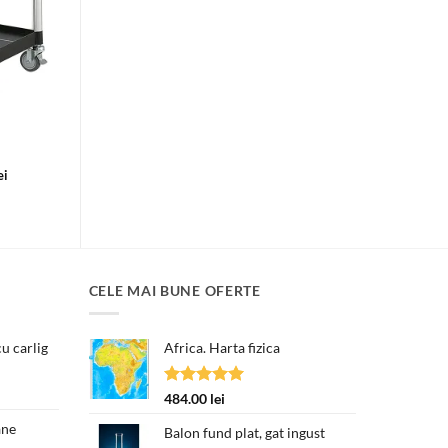
Interval
ei
de
prețuri:
1,250.00 lei
până
la
1,831.00 lei
CELE MAI BUNE OFERTE
u carlig
Africa. Harta fizica
Prețul
curent
Evaluat la
484.00
lei
este:
5.00
din 5
250.00 lei.
ane
Balon fund plat, gat ingust