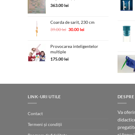
363.00
lei
Coarda de sarit, 230 cm
Prețul
Prețul
39.00
lei
30.00
lei
inițial
curent
a
este:
Provocarea inteligentelor
fost:
30.00 lei.
multiple
39.00 lei.
175.00
lei
LINK-URI UTILE
DESPRE
Va oferi
Contact
didactic
Termeni și condiții
pregatit
si liceu: