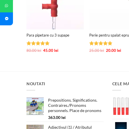
+
+
a
Para pipetare cu 3 supape
Perie pentru spalat epr
nterval
Evaluat la
Prețul
Prețul
Evaluat la
Prețul
Preț
80.00
lei
45.00
lei
25.00
lei
20.00
lei
e
inițial
curent
inițial
cure
5
din 5
5
din 5
rețuri:
a
este:
a
este
2.00 lei
fost:
45.00 lei.
fost:
20.00
ână
80.00 lei.
25.00 lei.
a
0.00 lei
NOUTATI
CELE M
Prepositions. Significations.
Contraires./Pronoms
personnels. Place de pronoms
363.00
lei
Adjectivul (1) / Atributul