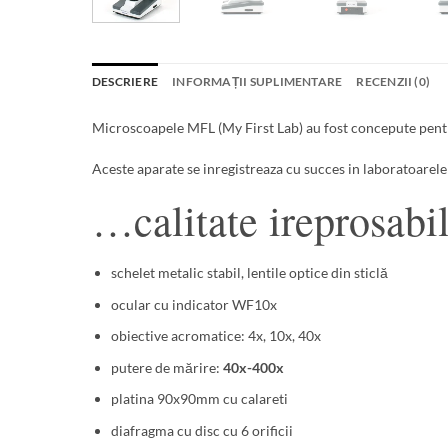
DESCRIERE
INFORMAȚII SUPLIMENTARE
RECENZII (0)
Microscoapele MFL (My First Lab) au fost concepute pentru 
Aceste aparate se inregistreaza cu succes in laboratoarel
…calitate ireprosabi
schelet metalic stabil, lentile optice din sticlă
ocular cu indicator WF10x
obiective acromatice: 4x, 10x, 40x
putere de mărire:
40x-400x
platina 90x90mm cu calareti
diafragma cu disc cu 6 orificii