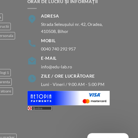
la
ORAR DE LUCRU ȘI INFORMAȚII
89.00 lei
ADRESA
a
Strada Seleușului nr. 42, Oradea,
ructii
410508, Bihor
ersonala
MOBIL
0040 740 292 957
E-MAIL
info@edu-lab.ro
logi 1
ZILE / ORE LUCRĂTOARE
arenta
Luni - Vineri / 9:00 AM - 5:00 PM
atoare
 cu marker