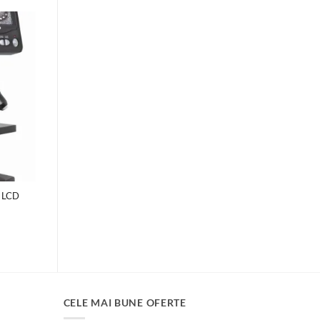
n LCD
Prețul
i
curent
este:
2,180.00 lei.
.
CELE MAI BUNE OFERTE