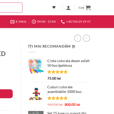
Coș
E-MAIL
09:00 - 17:00
+40 740 29 29 57
ÎȚI MAI RECOMANDĂM ȘI
ED
Creta colorata desen asfalt
50 buc/galetusa
Evaluat la
75.00
lei
5.00
din 5
Cuburi colorate
asamblabile 1000 buc.
Evaluat la
Prețul
Prețul
960.00
lei
800.00
lei
5.00
din 5
inițial
curent
Set 15 lupe cu suport din
a
este: