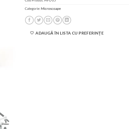
Cod Produs:
MFL-05
Categorie:
Microscoape
ADAUGĂ ÎN LISTA CU PREFERINȚE