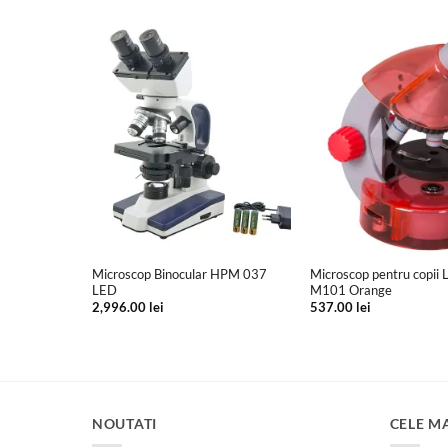
+
+
o pentru
Microscop Binocular HPM 037
Microscop pentru copii
LED
M101 Orange
Prețul
i
2,996.00
lei
537.00
lei
curent
este:
650.00 lei.
.
NOUTATI
CELE M