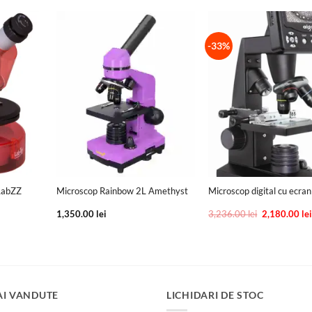
-33%
+
+
 LabZZ
Microscop Rainbow 2L Amethyst
Microscop digital cu ecra
Prețul
1,350.00
lei
3,236.00
lei
2,180.00
le
inițial
a
fost:
3,236.00 lei
AI VANDUTE
LICHIDARI DE STOC