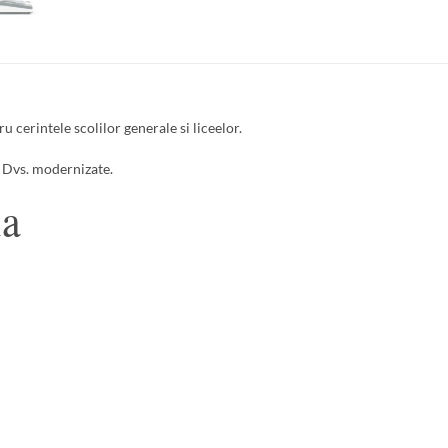
cerintele scolilor generale si liceelor.
e Dvs. modernizate.
la