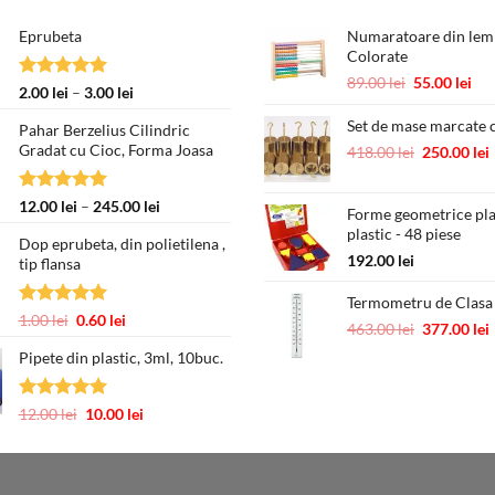
Eprubeta
Numaratoare din lemn
Colorate
Prețul
Pre
89.00
lei
55.00
lei
Evaluat la
Interval
2.00
lei
–
3.00
lei
inițial
cur
5.00
din 5
de
a
est
Set de mase marcate c
Pahar Berzelius Cilindric
prețuri:
fost:
55.
Gradat cu Cioc, Forma Joasa
Prețul
418.00
lei
250.00
lei
2.00 lei
89.00 lei.
inițial
până
a
la
Evaluat la
Interval
12.00
lei
–
245.00
lei
Forme geometrice pl
fost:
3.00 lei
5.00
din 5
de
plastic - 48 piese
418.00 lei.
Dop eprubeta, din polietilena ,
prețuri:
192.00
lei
tip flansa
12.00 lei
până
Termometru de Clasa
la
Evaluat la
Prețul
Prețul
1.00
lei
0.60
lei
Prețul
463.00
lei
377.00
lei
245.00 lei
5.00
din 5
inițial
curent
inițial
Pipete din plastic, 3ml, 10buc.
a
este:
a
fost:
0.60 lei.
fost:
1.00 lei.
463.00 lei.
Evaluat la
Prețul
Prețul
12.00
lei
10.00
lei
5.00
din 5
inițial
curent
a
este:
fost:
10.00 lei.