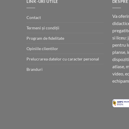
LINK-URI UTILE
DESPRE
Va oferi
Contact
didactic
Termeni și condiții
pregatit
si liceu:
Program de fidelitate
pentru l
Opiniile clientilor
planse, 
Prelucrarea datelor cu caracter personal
dispoziti
atlase, 
Branduri
video, e
echipame