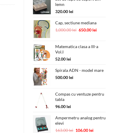
lemn
fost:
800.00 lei.
960.00 lei.
320.00
lei
Cap, sectiune mediana
Prețul
Prețul
1,000.00
lei
650.00
lei
inițial
curent
a
este:
Matematica clasa a III-a
fost:
650.00 lei.
Vol.I
1,000.00 lei.
52.00
lei
Spirala ADN - model mare
500.00
lei
Compas cu ventuze pentru
tabla
96.00
lei
Ampermetru analog pentru
elevi
Prețul
Prețul
163.00
lei
106.00
lei