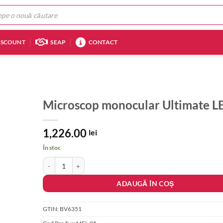
ISCOUNT
SEAP
CONTACT
Microscop monocular Ultimate L
1,226.00
lei
În stoc
Cantitate Microscop monocular Ultimate LED
ADAUGĂ ÎN COȘ
GTIN:
BV6351