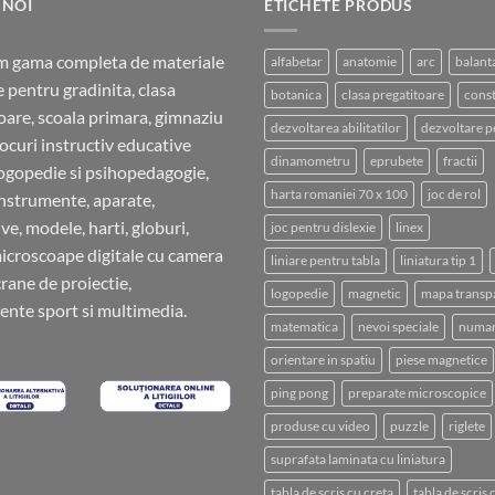
12.00 lei.
 NOI
ETICHETE PRODUS
m gama completa de materiale
alfabetar
anatomie
arc
balant
e pentru gradinita, clasa
botanica
clasa pregatitoare
const
oare, scoala primara, gimnaziu
dezvoltarea abilitatilor
dezvoltare p
 jocuri instructiv educative
dinamometru
eprubete
fractii
ogopedie si psihopedagogie,
harta romaniei 70 x 100
joc de rol
instrumente, aparate,
ve, modele, harti, globuri,
joc pentru dislexie
linex
microscoape digitale cu camera
liniare pentru tabla
liniatura tip 1
crane de proiectie,
logopedie
magnetic
mapa transp
nte sport si multimedia.
matematica
nevoi speciale
numar
orientare in spatiu
piese magnetice
ping pong
preparate microscopice
produse cu video
puzzle
riglete
suprafata laminata cu liniatura
tabla de scris cu creta
tabla de scris