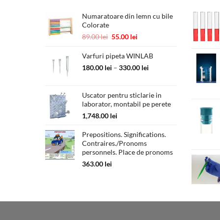
Numaratoare din lemn cu bile
Colorate
Prețul
Prețul
89.00
lei
55.00
lei
inițial
curent
a
este:
Varfuri pipeta WINLAB
fost:
55.00 lei.
Interval
180.00
lei
–
330.00
lei
89.00 lei.
de
prețuri:
Uscator pentru sticlarie in
180.00 lei
laborator, montabil pe perete
până
la
1,748.00
lei
330.00 lei
Prepositions. Significations.
Contraires./Pronoms
personnels. Place de pronoms
363.00
lei