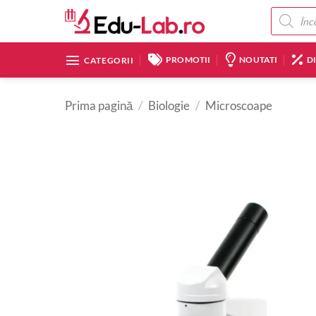
Skip
Products
search
to
content
PROMOTII
NOUTATI
D
CATEGORII
Prima pagină
/
Biologie
/
Microscoape