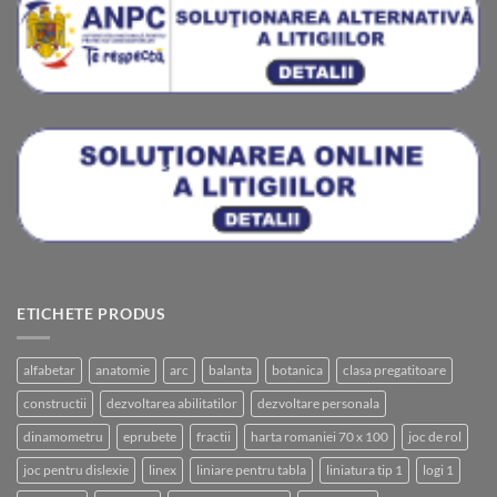
ETICHETE PRODUS
alfabetar
anatomie
arc
balanta
botanica
clasa pregatitoare
constructii
dezvoltarea abilitatilor
dezvoltare personala
dinamometru
eprubete
fractii
harta romaniei 70 x 100
joc de rol
joc pentru dislexie
linex
liniare pentru tabla
liniatura tip 1
logi 1