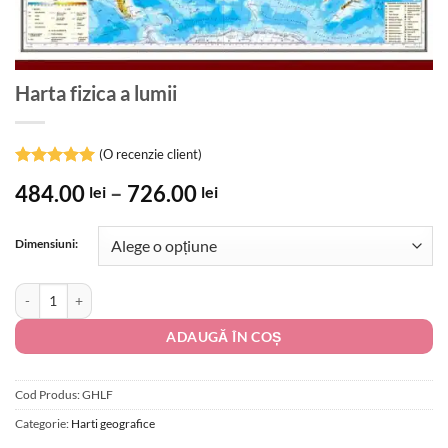
Harta fizica a lumii
(O recenzie client)
Evaluat la
Interval
484.00
–
726.00
lei
lei
5
din 5 pe
de
baza unei
singure
prețuri:
evaluări
Dimensiuni:
484.00 lei
până
Cantitate Harta fizica a lumii
la
726.00 lei
ADAUGĂ ÎN COȘ
Cod Produs:
GHLF
Categorie:
Harti geografice