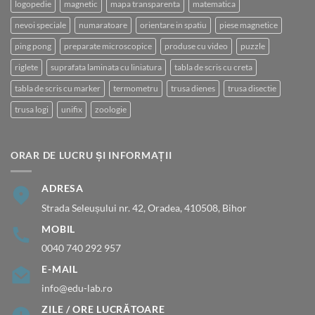
logopedie
magnetic
mapa transparenta
matematica
nevoi speciale
numaratoare
orientare in spatiu
piese magnetice
ping pong
preparate microscopice
produse cu video
puzzle
riglete
suprafata laminata cu liniatura
tabla de scris cu creta
tabla de scris cu marker
termometru
trusa dienes
trusa disectie
trusa logi
unifix
zoologie
ORAR DE LUCRU ȘI INFORMAȚII
ADRESA
Strada Seleușului nr. 42, Oradea, 410508, Bihor
MOBIL
0040 740 292 957
E-MAIL
info@edu-lab.ro
ZILE / ORE LUCRĂTOARE