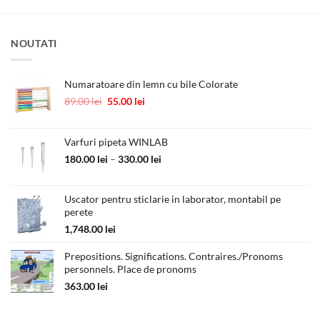
NOUTATI
Numaratoare din lemn cu bile Colorate
Prețul
Prețul
89.00
lei
55.00
lei
inițial
curent
a
este:
fost:
55.00 lei.
Varfuri pipeta WINLAB
89.00 lei.
Interval
180.00
lei
–
330.00
lei
de
prețuri:
Uscator pentru sticlarie in laborator, montabil pe
180.00 lei
perete
până
la
1,748.00
lei
330.00 lei
Prepositions. Significations. Contraires./Pronoms
personnels. Place de pronoms
363.00
lei