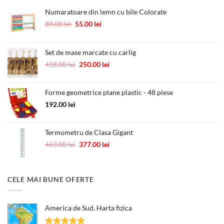
Numaratoare din lemn cu bile Colorate
Prețul
Prețul
89.00
lei
55.00
lei
inițial
curent
a
este:
fost:
55.00 lei.
Set de mase marcate cu carlig
89.00 lei.
Prețul
Prețul
418.00
lei
250.00
lei
inițial
curent
a
este:
Forme geometrice plane plastic - 48 piese
fost:
250.00 lei.
418.00 lei.
192.00
lei
Termometru de Clasa Gigant
Prețul
Prețul
463.00
lei
377.00
lei
inițial
curent
a
este:
fost:
377.00 lei.
CELE MAI BUNE OFERTE
463.00 lei.
America de Sud. Harta fizica