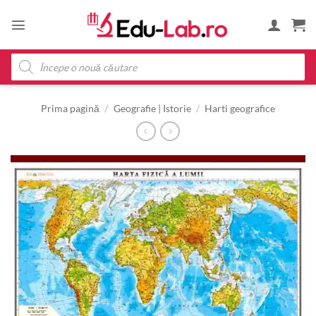
Skip
to
content
Products
search
Prima pagină
/
Geografie | Istorie
/
Harti geografice