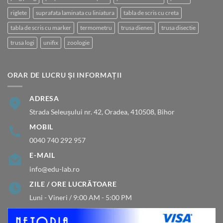
riglete
suprafata laminata cu liniatura
tabla de scris cu creta
tabla de scris cu marker
termometru
trusa dienes
trusa disectie
trusa logi
unifix
zoologie
ORAR DE LUCRU ȘI INFORMAȚII
ADRESA
Strada Seleușului nr. 42, Oradea, 410508, Bihor
MOBIL
0040 740 292 957
E-MAIL
info@edu-lab.ro
ZILE / ORE LUCRĂTOARE
Luni - Vineri / 9:00 AM - 5:00 PM