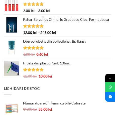
Evaluat la
Interval
2.00
lei
–
3.00
lei
5.00
din 5
de
Pahar Berzelius Cilindric Gradat cu Cioc, Forma Joasa
prețuri:
2.00 lei
până
Evaluat la
Interval
12.00
lei
–
245.00
lei
la
5.00
din 5
de
3.00 lei
Dop eprubeta, din polietilena , tip flansa
prețuri:
12.00 lei
până
Evaluat la
Prețul
Prețul
1.00
lei
0.60
lei
la
5.00
din 5
inițial
curent
245.00 lei
Pipete din plastic, 3ml, 10buc.
a
este:
fost:
0.60 lei.
1.00 lei.
Evaluat la
Prețul
Prețul
12.00
lei
10.00
lei
→
5.00
din 5
inițial
curent
a
este:
LICHIDARI DE STOC
fost:
10.00 lei.
12.00 lei.
Numaratoare din lemn cu bile Colorate
Prețul
Prețul
89.00
lei
55.00
lei
inițial
curent