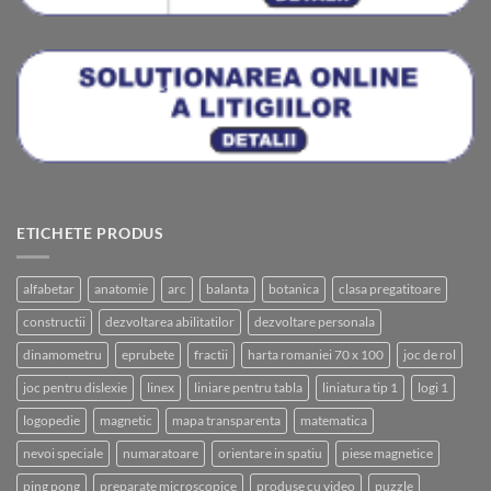
ETICHETE PRODUS
alfabetar
anatomie
arc
balanta
botanica
clasa pregatitoare
constructii
dezvoltarea abilitatilor
dezvoltare personala
dinamometru
eprubete
fractii
harta romaniei 70 x 100
joc de rol
joc pentru dislexie
linex
liniare pentru tabla
liniatura tip 1
logi 1
logopedie
magnetic
mapa transparenta
matematica
nevoi speciale
numaratoare
orientare in spatiu
piese magnetice
ping pong
preparate microscopice
produse cu video
puzzle