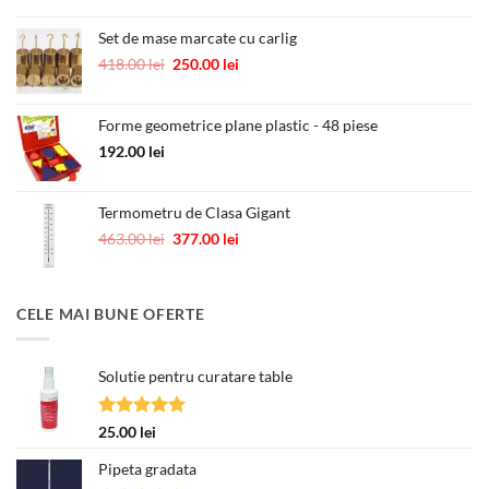
a
este:
fost:
55.00 lei.
Set de mase marcate cu carlig
89.00 lei.
Prețul
Prețul
418.00
lei
250.00
lei
inițial
curent
a
este:
Forme geometrice plane plastic - 48 piese
fost:
250.00 lei.
418.00 lei.
192.00
lei
Termometru de Clasa Gigant
Prețul
Prețul
463.00
lei
377.00
lei
inițial
curent
a
este:
fost:
377.00 lei.
CELE MAI BUNE OFERTE
463.00 lei.
Solutie pentru curatare table
Evaluat la
25.00
lei
5.00
din 5
Pipeta gradata