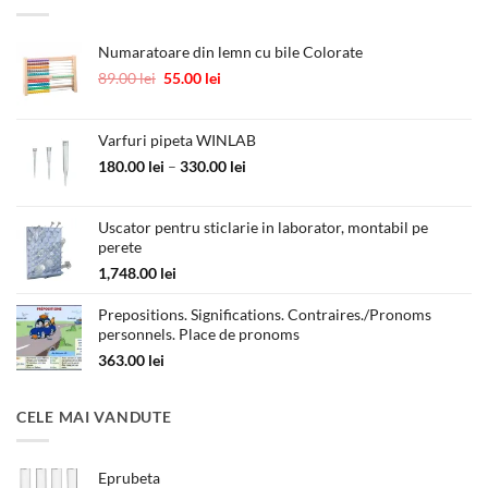
Numaratoare din lemn cu bile Colorate
Prețul
Prețul
89.00
lei
55.00
lei
inițial
curent
a
este:
fost:
55.00 lei.
Varfuri pipeta WINLAB
89.00 lei.
Interval
180.00
lei
–
330.00
lei
de
prețuri:
Uscator pentru sticlarie in laborator, montabil pe
180.00 lei
perete
până
la
1,748.00
lei
330.00 lei
Prepositions. Significations. Contraires./Pronoms
personnels. Place de pronoms
363.00
lei
CELE MAI VANDUTE
Eprubeta