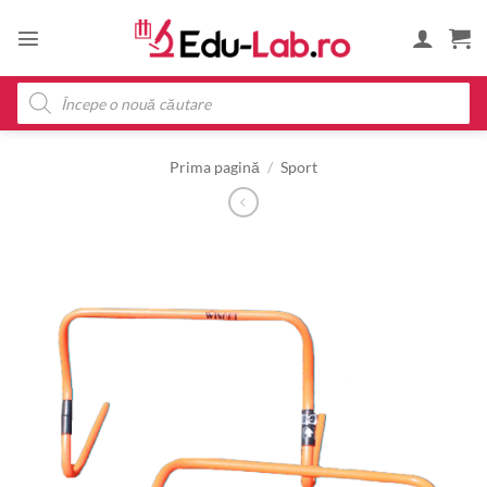
Skip
to
content
Products
search
Prima pagină
/
Sport