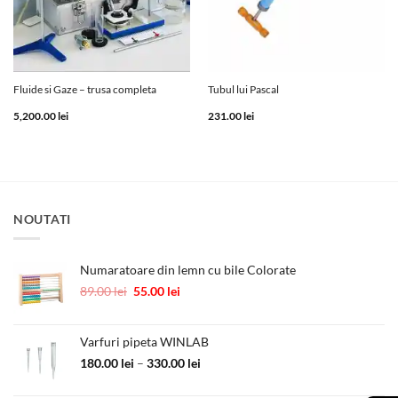
Fluide si Gaze – trusa completa
Tubul lui Pascal
5,200.00
lei
231.00
lei
NOUTATI
Numaratoare din lemn cu bile Colorate
Prețul
Prețul
89.00
lei
55.00
lei
inițial
curent
a
este:
fost:
55.00 lei.
Varfuri pipeta WINLAB
89.00 lei.
Interval
180.00
lei
–
330.00
lei
de
prețuri: