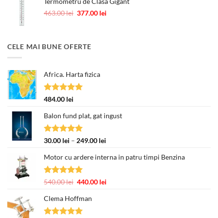
Termometru de Clasa Gigant
Prețul
Prețul
463.00
lei
377.00
lei
inițial
curent
a
este:
fost:
377.00 lei.
CELE MAI BUNE OFERTE
463.00 lei.
Africa. Harta fizica
Evaluat la
484.00
lei
5.00
din 5
Balon fund plat, gat ingust
Evaluat la
Interval
30.00
lei
–
249.00
lei
5.00
din 5
de
Motor cu ardere interna in patru timpi Benzina
prețuri:
30.00 lei
până
Evaluat la
Prețul
Prețul
540.00
lei
440.00
lei
la
5.00
din 5
inițial
curent
249.00 lei
Clema Hoffman
a
este:
fost:
440.00 lei.