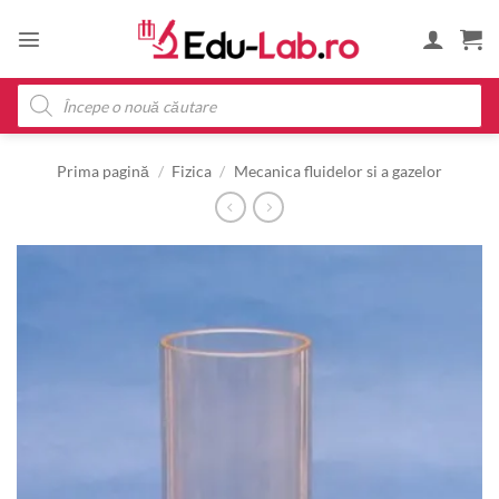
Skip
to
content
Products
search
Prima pagină
/
Fizica
/
Mecanica fluidelor si a gazelor