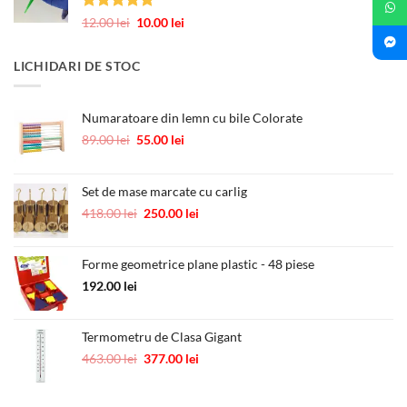
1.00 lei.
Evaluat la
Prețul
Prețul
12.00
lei
10.00
lei
5.00
din 5
inițial
curent
a
este:
LICHIDARI DE STOC
fost:
10.00 lei.
12.00 lei.
Numaratoare din lemn cu bile Colorate
Prețul
Prețul
89.00
lei
55.00
lei
inițial
curent
a
este:
fost:
55.00 lei.
Set de mase marcate cu carlig
89.00 lei.
Prețul
Prețul
418.00
lei
250.00
lei
inițial
curent
a
este:
Forme geometrice plane plastic - 48 piese
fost:
250.00 lei.
418.00 lei.
192.00
lei
Termometru de Clasa Gigant
Prețul
Prețul
463.00
lei
377.00
lei
inițial
curent
a
este: