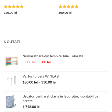
Evaluat la
Evaluat la
320.00
lei
500.00
lei
5
din 5
5
din 5
NOUTATI
Numaratoare din lemn cu bile Colorate
Prețul
Prețul
89.00
lei
55.00
lei
inițial
curent
a
este:
fost:
55.00 lei.
Varfuri pipeta WINLAB
89.00 lei.
Interval
180.00
lei
–
330.00
lei
de
prețuri:
Uscator pentru sticlarie in laborator, montabil pe
180.00 lei
perete
până
la
1,748.00
lei
330.00 lei