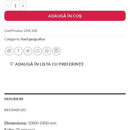
Cantitate America de Nord. Harta economica
ADAUGĂ ÎN COȘ
Cod Produs:
GHC10E
Categorie:
Harti geografice
ADAUGĂ ÎN LISTA CU PREFERINȚE
DESCRIERE
RECENZII (0)
Dimensiune:
1000×1400 mm
Folie:
25 microni