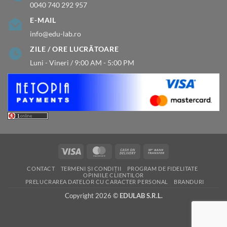
0040 740 292 957
E-MAIL
info@edu-lab.ro
ZILE / ORE LUCRĂTOARE
Luni - Vineri / 9:00 AM - 5:00 PM
Visa
MasterCard
Cash
Bank
On
Transfer
CONTACT
TERMENI ȘI CONDIȚII
PROGRAM DE FIDELITATE
Delivery
OPINIILE CLIENTILOR
PRELUCRAREA DATELOR CU CARACTER PERSONAL
BRANDURI
Copyright 2026 ©
EDULAB S.R.L.