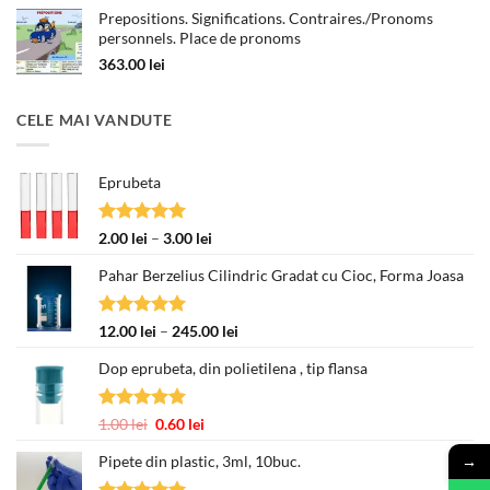
Prepositions. Significations. Contraires./Pronoms
personnels. Place de pronoms
363.00
lei
CELE MAI VANDUTE
Eprubeta
Evaluat la
Interval
2.00
lei
–
3.00
lei
5.00
din 5
de
Pahar Berzelius Cilindric Gradat cu Cioc, Forma Joasa
prețuri:
2.00 lei
până
Evaluat la
Interval
12.00
lei
–
245.00
lei
la
5.00
din 5
de
3.00 lei
Dop eprubeta, din polietilena , tip flansa
prețuri:
12.00 lei
până
Evaluat la
Prețul
Prețul
1.00
lei
0.60
lei
la
5.00
din 5
inițial
curent
245.00 lei
→
Pipete din plastic, 3ml, 10buc.
a
este:
fost:
0.60 lei.