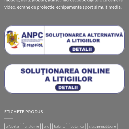
video, ecrane de proiectie, echipamente sport si multimedia.
ETICHETE PRODUS
alfabetar
anatomie
arc
balanta
botanica
clasa pregatitoare