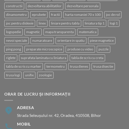
constructii
dezvoltarea abilitatilor
dezvoltare personala
dinamometru
eprubete
fractii
harta romaniei 70 x 100
joc de rol
joc pentru dislexie
linex
liniare pentru tabla
liniatura tip 1
logi 1
logopedie
magnetic
mapa transparenta
matematica
nevoi speciale
numaratoare
orientare in spatiu
piese magnetice
ping pong
preparate microscopice
produse cu video
puzzle
riglete
suprafata laminata cu liniatura
tabla de scris cu creta
tabla de scris cu marker
termometru
trusa dienes
trusa disectie
trusa logi
unifix
zoologie
ORAR DE LUCRU ȘI INFORMAȚII
ADRESA
Strada Seleușului nr. 42, Oradea, 410508, Bihor
MOBIL