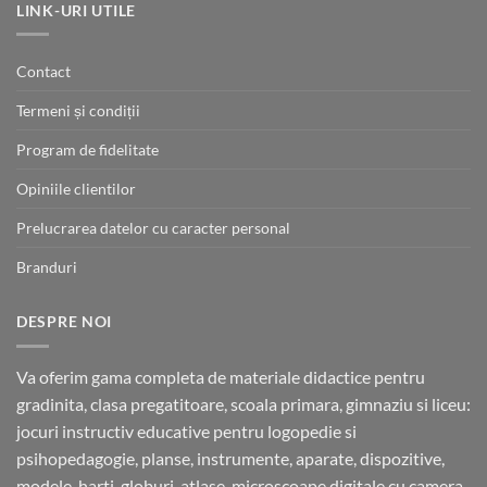
până
LINK-URI UTILE
la
400.00 lei
Contact
Termeni și condiții
Program de fidelitate
Opiniile clientilor
Prelucrarea datelor cu caracter personal
Branduri
DESPRE NOI
Va oferim gama completa de materiale didactice pentru
gradinita, clasa pregatitoare, scoala primara, gimnaziu si liceu:
jocuri instructiv educative pentru logopedie si
psihopedagogie, planse, instrumente, aparate, dispozitive,
modele, harti, globuri, atlase, microscoape digitale cu camera