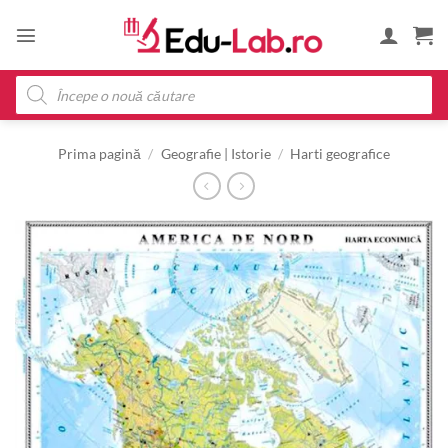
Skip
to
content
Products
search
Prima pagină
/
Geografie | Istorie
/
Harti geografice