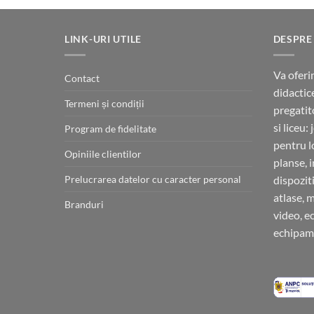
LINK-URI UTILE
DESPRE
Va oferi
Contact
didactic
Termeni și condiții
pregatit
si liceu:
Program de fidelitate
pentru l
Opiniile clientilor
planse, 
Prelucrarea datelor cu caracter personal
dispoziti
atlase, 
Branduri
video, e
echipame