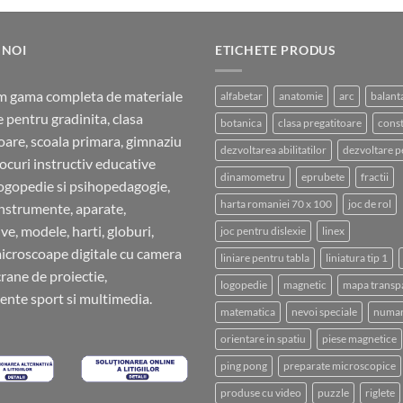
a
este:
fost:
10.00 lei.
12.00 lei.
 NOI
ETICHETE PRODUS
m gama completa de materiale
alfabetar
anatomie
arc
balant
e pentru gradinita, clasa
botanica
clasa pregatitoare
const
oare, scoala primara, gimnaziu
dezvoltarea abilitatilor
dezvoltare p
 jocuri instructiv educative
dinamometru
eprubete
fractii
ogopedie si psihopedagogie,
harta romaniei 70 x 100
joc de rol
instrumente, aparate,
ve, modele, harti, globuri,
joc pentru dislexie
linex
microscoape digitale cu camera
liniare pentru tabla
liniatura tip 1
crane de proiectie,
logopedie
magnetic
mapa transp
nte sport si multimedia.
matematica
nevoi speciale
numar
orientare in spatiu
piese magnetice
ping pong
preparate microscopice
produse cu video
puzzle
riglete