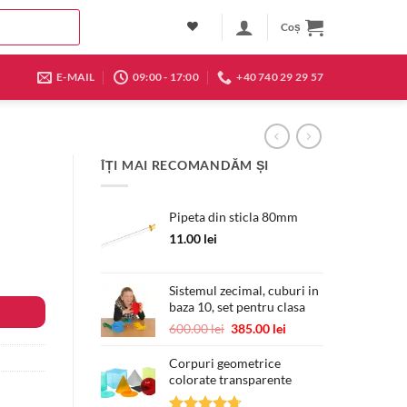
Coș
E-MAIL
09:00 - 17:00
+40 740 29 29 57
ÎȚI MAI RECOMANDĂM ȘI
Pipeta din sticla 80mm
11.00
lei
Sistemul zecimal, cuburi in
baza 10, set pentru clasa
Prețul
Prețul
600.00
lei
385.00
lei
inițial
curent
a
este:
Corpuri geometrice
colorate transparente
fost:
385.00 lei.
600.00 lei.