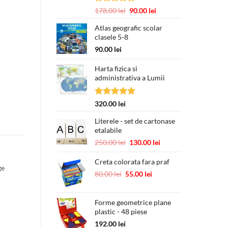
Evaluat la
Prețul
Prețul
178.00
lei
90.00
lei
4.67
din 5
inițial
curent
Atlas geografic scolar
a
este:
clasele 5-8
fost:
90.00 lei.
178.00 lei.
90.00
lei
Harta fizica si
administrativa a Lumii
Evaluat la
320.00
lei
5.00
din 5
Literele - set de cartonase
etalabile
Prețul
Prețul
250.00
lei
130.00
lei
inițial
curent
a
este:
Creta colorata fara praf
ge
fost:
130.00 lei.
Prețul
Prețul
80.00
lei
55.00
lei
250.00 lei.
inițial
curent
a
este:
Forme geometrice plane
fost:
55.00 lei.
plastic - 48 piese
80.00 lei.
192.00
lei