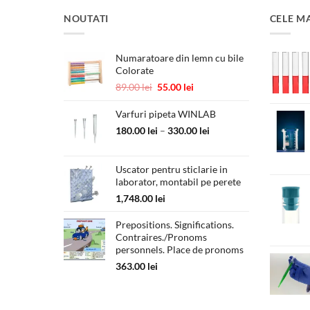
NOUTATI
CELE M
Numaratoare din lemn cu bile
Colorate
Prețul
Prețul
89.00
lei
55.00
lei
inițial
curent
a
este:
Varfuri pipeta WINLAB
fost:
55.00 lei.
Interval
180.00
lei
–
330.00
lei
89.00 lei.
de
prețuri:
Uscator pentru sticlarie in
180.00 lei
laborator, montabil pe perete
până
la
1,748.00
lei
330.00 lei
Prepositions. Significations.
Contraires./Pronoms
personnels. Place de pronoms
363.00
lei