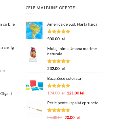
CELE MAI BUNE OFERTE
 cu bile
America de Sud. Harta fizica
țul
Evaluat la
500.00
lei
ent
5.00
din 5
e:
u carlig
Mulaj inima Umana marime
00 lei.
naturala
Prețul
curent
este:
Evaluat la
232.00
lei
ane
250.00 lei.
5.00
din 5
Baza Zece colorata
Evaluat la
Prețul
Prețul
194.00
lei
121.00
lei
 Gigant
5.00
din 5
inițial
curent
Prețul
Perie pentru spalat eprubete
a
este:
curent
fost:
121.00 lei.
este:
194.00 lei.
377.00 lei.
Evaluat la
Prețul
Prețul
25.00
lei
20.00
lei
5.00
din 5
inițial
curent
a
este: