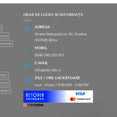
fost:
20.00 lei.
25.00 lei.
ORAR DE LUCRU ȘI INFORMAȚII
ADRESA
a
Strada Seleușului nr. 42, Oradea,
ructii
410508, Bihor
ersonala
MOBIL
0040 740 292 957
E-MAIL
info@edu-lab.ro
logi 1
ZILE / ORE LUCRĂTOARE
arenta
Luni - Vineri / 9:00 AM - 5:00 PM
atoare