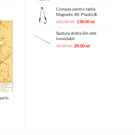
Compas pentru tabla
Magnetic RE-Plastic®
Prețul
Prețul
222.00
lei
138.00
lei
inițial
curent
a
este:
Spatula dubla din otel
inoxidabil
fost:
138.00 lei.
222.00 lei.
Prețul
Prețul
36.00
lei
20.00
lei
inițial
curent
a
este:
fost:
20.00 lei.
36.00 lei.
ael in
)