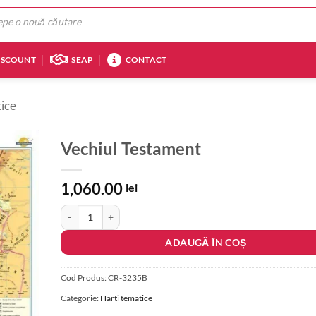
ISCOUNT
SEAP
CONTACT
ice
Vechiul Testament
1,060.00
lei
Cantitate Vechiul Testament
ADAUGĂ ÎN COȘ
Cod Produs:
CR-3235B
Categorie:
Harti tematice