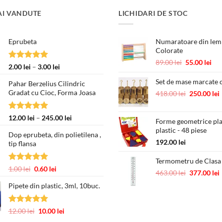
AI VANDUTE
LICHIDARI DE STOC
Eprubeta
Numaratoare din lemn
Colorate
Prețul
Pre
89.00
lei
55.00
lei
Evaluat la
Interval
2.00
lei
–
3.00
lei
inițial
cur
5.00
din 5
de
a
est
Set de mase marcate c
Pahar Berzelius Cilindric
prețuri:
fost:
55.
Gradat cu Cioc, Forma Joasa
Prețul
418.00
lei
250.00
lei
2.00 lei
89.00 lei.
inițial
până
a
la
Evaluat la
Interval
12.00
lei
–
245.00
lei
Forme geometrice pl
fost:
3.00 lei
5.00
din 5
de
plastic - 48 piese
418.00 lei.
Dop eprubeta, din polietilena ,
prețuri:
192.00
lei
tip flansa
12.00 lei
până
Termometru de Clasa
la
Evaluat la
Prețul
Prețul
1.00
lei
0.60
lei
Prețul
463.00
lei
377.00
lei
245.00 lei
5.00
din 5
inițial
curent
inițial
Pipete din plastic, 3ml, 10buc.
a
este:
a
fost:
0.60 lei.
fost:
1.00 lei.
463.00 lei.
Evaluat la
Prețul
Prețul
12.00
lei
10.00
lei
5.00
din 5
inițial
curent