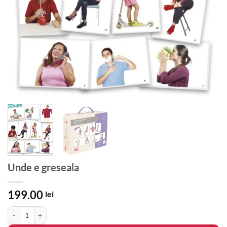
Unde e greseala
199.00
lei
Cantitate Unde e greseala