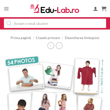
Skip
to
content
Products
search
Prima pagină
/
Clasele primare
/
Dezvoltarea limbajului