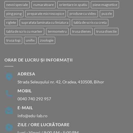
nevoi speciale
numaratoare
orientare in spatiu
piese magnetice
ping pong
preparate microscopice
produse cu video
puzzle
riglete
suprafata laminata cu liniatura
tabla de scris cu creta
tabla de scris cu marker
termometru
trusa dienes
trusa disectie
trusa logi
unifix
zoologie
ORAR DE LUCRU ȘI INFORMAȚII
ADRESA
Strada Seleușului nr. 42, Oradea, 410508, Bihor
MOBIL
0040 740 292 957
E-MAIL
info@edu-lab.ro
ZILE / ORE LUCRĂTOARE
Luni - Vineri / 9:00 AM - 5:00 PM