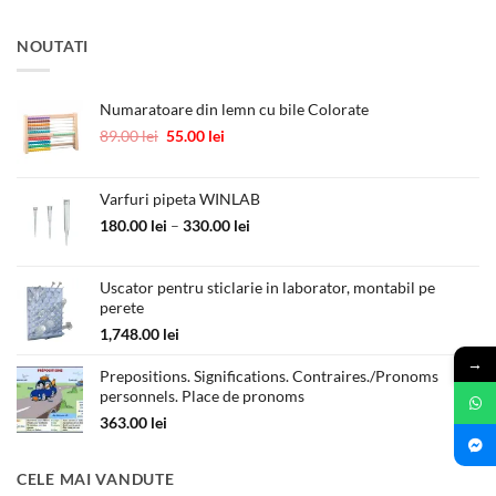
NOUTATI
Numaratoare din lemn cu bile Colorate
Prețul
Prețul
89.00
lei
55.00
lei
inițial
curent
a
este:
fost:
55.00 lei.
Varfuri pipeta WINLAB
89.00 lei.
Interval
180.00
lei
–
330.00
lei
de
prețuri:
Uscator pentru sticlarie in laborator, montabil pe
180.00 lei
perete
până
la
1,748.00
lei
330.00 lei
→
Prepositions. Significations. Contraires./Pronoms
personnels. Place de pronoms
363.00
lei
CELE MAI VANDUTE