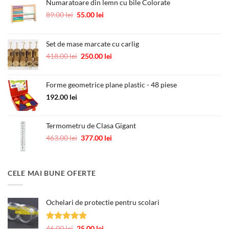
Numaratoare din lemn cu bile Colorate
Prețul
Prețul
89.00
lei
55.00
lei
inițial
curent
a
este:
fost:
55.00 lei.
Set de mase marcate cu carlig
89.00 lei.
Prețul
Prețul
418.00
lei
250.00
lei
inițial
curent
a
este:
Forme geometrice plane plastic - 48 piese
fost:
250.00 lei.
418.00 lei.
192.00
lei
Termometru de Clasa Gigant
Prețul
Prețul
463.00
lei
377.00
lei
inițial
curent
a
este:
fost:
377.00 lei.
CELE MAI BUNE OFERTE
463.00 lei.
Ochelari de protectie pentru scolari
Evaluat la
Prețul
Prețul
46.00
lei
25.00
lei