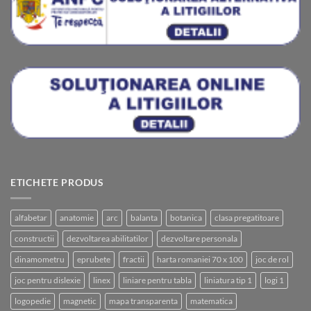
ETICHETE PRODUS
alfabetar
anatomie
arc
balanta
botanica
clasa pregatitoare
constructii
dezvoltarea abilitatilor
dezvoltare personala
dinamometru
eprubete
fractii
harta romaniei 70 x 100
joc de rol
joc pentru dislexie
linex
liniare pentru tabla
liniatura tip 1
logi 1
logopedie
magnetic
mapa transparenta
matematica