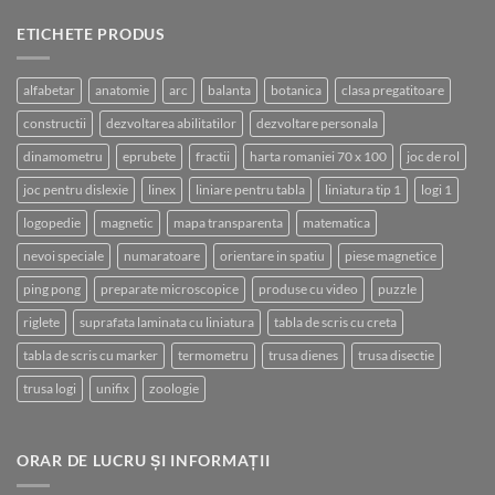
ETICHETE PRODUS
alfabetar
anatomie
arc
balanta
botanica
clasa pregatitoare
constructii
dezvoltarea abilitatilor
dezvoltare personala
dinamometru
eprubete
fractii
harta romaniei 70 x 100
joc de rol
joc pentru dislexie
linex
liniare pentru tabla
liniatura tip 1
logi 1
logopedie
magnetic
mapa transparenta
matematica
nevoi speciale
numaratoare
orientare in spatiu
piese magnetice
ping pong
preparate microscopice
produse cu video
puzzle
riglete
suprafata laminata cu liniatura
tabla de scris cu creta
tabla de scris cu marker
termometru
trusa dienes
trusa disectie
trusa logi
unifix
zoologie
ORAR DE LUCRU ȘI INFORMAȚII