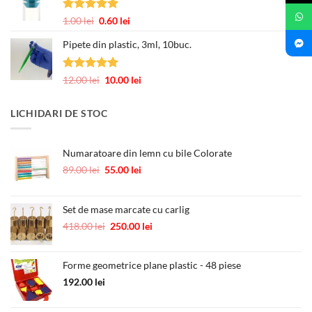
12.00 lei
până
Evaluat la
Prețul
Prețul
1.00
lei
0.60
lei
la
5.00
din 5
inițial
curent
245.00 lei
Pipete din plastic, 3ml, 10buc.
a
este:
fost:
0.60 lei.
1.00 lei.
Evaluat la
Prețul
Prețul
12.00
lei
10.00
lei
5.00
din 5
inițial
curent
a
este:
LICHIDARI DE STOC
fost:
10.00 lei.
12.00 lei.
Numaratoare din lemn cu bile Colorate
Prețul
Prețul
89.00
lei
55.00
lei
inițial
curent
a
este:
fost:
55.00 lei.
Set de mase marcate cu carlig
89.00 lei.
Prețul
Prețul
418.00
lei
250.00
lei
inițial
curent
a
este:
Forme geometrice plane plastic - 48 piese
fost:
250.00 lei.
418.00 lei.
192.00
lei