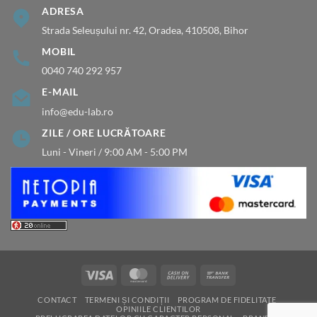
ADRESA
Strada Seleușului nr. 42, Oradea, 410508, Bihor
MOBIL
0040 740 292 957
E-MAIL
info@edu-lab.ro
ZILE / ORE LUCRĂTOARE
Luni - Vineri / 9:00 AM - 5:00 PM
Visa
MasterCard
Cash
Bank
On
Transfer
CONTACT
TERMENI ȘI CONDIȚII
PROGRAM DE FIDELITATE
Delivery
OPINIILE CLIENTILOR