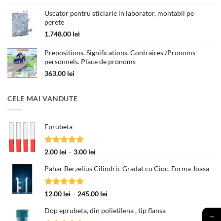
prețuri:
Uscator pentru sticlarie in laborator, montabil pe
180.00 lei
perete
până
la
1,748.00
lei
330.00 lei
Prepositions. Significations. Contraires./Pronoms
personnels. Place de pronoms
363.00
lei
CELE MAI VANDUTE
Eprubeta
Evaluat la
Interval
2.00
lei
–
3.00
lei
5.00
din 5
de
Pahar Berzelius Cilindric Gradat cu Cioc, Forma Joasa
prețuri:
2.00 lei
până
Evaluat la
Interval
12.00
lei
–
245.00
lei
la
5.00
din 5
de
3.00 lei
Dop eprubeta, din polietilena , tip flansa
prețuri:
→