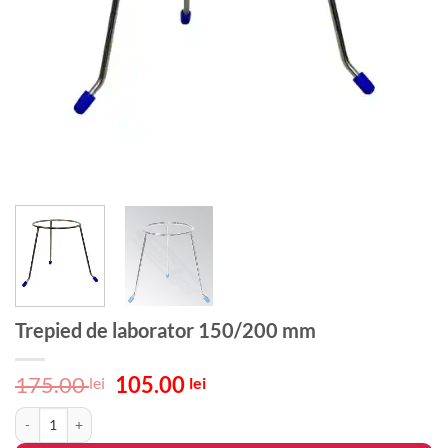
Trepied de laborator 150/200 mm
Prețul
Prețul
175.00
105.00
lei
lei
inițial
curent
Cantitate Trepied de laborator 150/200 mm
a
este:
fost:
105.00 lei.