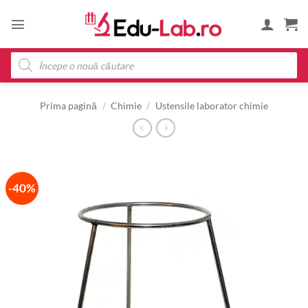
Skip
to
content
Products
search
Prima pagină
/
Chimie
/
Ustensile laborator chimie
-40%