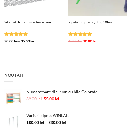
Sita metalica cu insertie ceramica
Pipete din plastic, 3ml, 10buc.
Evaluat la
Interval
Evaluat la
Prețul
Prețul
20.00
lei
–
35.00
lei
12.00
lei
10.00
lei
de
inițial
curent
5
din 5
5
din 5
prețuri:
a
este:
20.00 lei
fost:
10.00 lei.
până
12.00 lei.
la
35.00 lei
NOUTATI
Numaratoare din lemn cu bile Colorate
Prețul
Prețul
89.00
lei
55.00
lei
inițial
curent
a
este:
fost:
55.00 lei.
Varfuri pipeta WINLAB
89.00 lei.
Interval
180.00
lei
–
330.00
lei
de