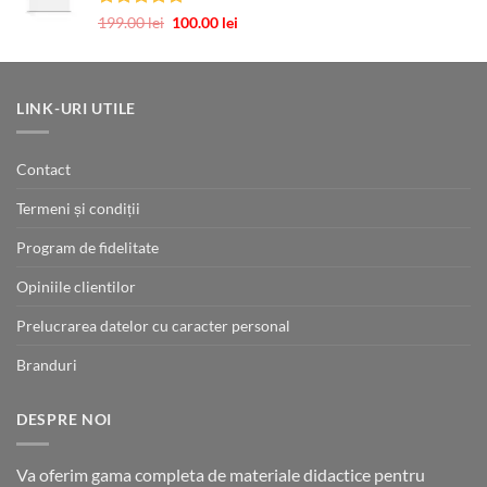
96.00 lei.
Evaluat la
Prețul
Prețul
199.00
lei
100.00
lei
5.00
din 5
inițial
curent
a
este:
fost:
100.00 lei.
199.00 lei.
LINK-URI UTILE
Contact
Termeni și condiții
Program de fidelitate
Opiniile clientilor
Prelucrarea datelor cu caracter personal
Branduri
DESPRE NOI
Va oferim gama completa de materiale didactice pentru