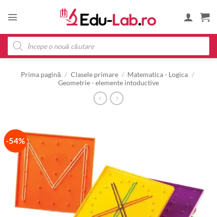
Skip
to
content
Products
search
Prima pagină
/
Clasele primare
/
Matematica - Logica
/
Geometrie - elemente intoductive
-54%