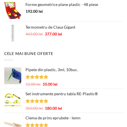
Forme geometrice plane plastic - 48 piese
fost:
250.00 lei.
418.00 lei.
192.00
lei
Termometru de Clasa Gigant
Prețul
Prețul
463.00
lei
377.00
lei
inițial
curent
a
este:
fost:
377.00 lei.
CELE MAI BUNE OFERTE
463.00 lei.
Pipete din plastic, 3ml, 10buc.
Evaluat la
Prețul
Prețul
12.00
lei
10.00
lei
5.00
din 5
inițial
curent
Set instrumente pentru tabla RE-Plastic®
a
este:
fost:
10.00 lei.
12.00 lei.
Evaluat la
Prețul
Prețul
350.00
lei
180.00
lei
5.00
din 5
inițial
curent
Clema de prins eprubete - lemn
a
este:
fost:
180.00 lei.