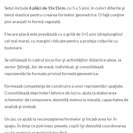
Setul include
6 plăci de 15x15cm,
cu 5 x 5 pini, în culori diferite şi
benzi elastice pentru crearea formelor geometrice. O faţă conţine
pini aranjati în formă regulată.
Fiecare placă este prevăzută cu o grilă de 5×5 pini (dreptunghiul
cel mai mare), cu margini ridicate pentru a proteja colțurile cu
buzunare.
Se utilizează în cadrul jocurilor şi activităţilor didactice alese, la
sector Ştiinţă, Joc de masă, individual, şi consolidează
reprezentările formate privind formele geometrice.
Formează competenţa de construire a unor reprezentări spaţiale.
Consolidează deprinderi tehnice de lucru, ajuta la elaborarea
schemelor de compunere, dezvoltă memoria vizuală, capacitatea de
analiză şi sinteză.
Un joc ce ajută la recunoaşterea formelor şi încadrarea lor în
spaţiu. În timp ce potrivesc piesele, copiii îşi dezvoltă coordonarea
oculo-motorie şi motricitatea fină.