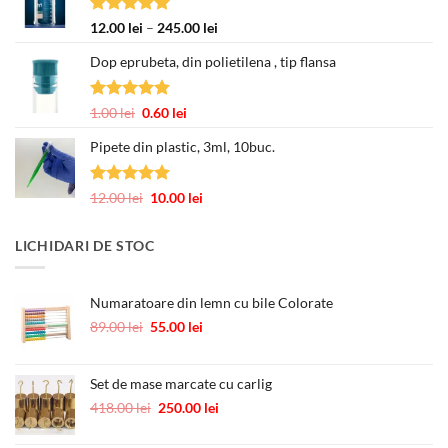
până
Evaluat la
Interval
12.00
lei
–
245.00
lei
la
5.00
din 5
de
3.00 lei
Dop eprubeta, din polietilena , tip flansa
prețuri:
12.00 lei
până
Evaluat la
Prețul
Prețul
1.00
lei
0.60
lei
la
5.00
din 5
inițial
curent
245.00 lei
Pipete din plastic, 3ml, 10buc.
a
este:
fost:
0.60 lei.
1.00 lei.
Evaluat la
Prețul
Prețul
12.00
lei
10.00
lei
5.00
din 5
inițial
curent
a
este:
LICHIDARI DE STOC
fost:
10.00 lei.
12.00 lei.
Numaratoare din lemn cu bile Colorate
Prețul
Prețul
89.00
lei
55.00
lei
inițial
curent
a
este:
fost:
55.00 lei.
Set de mase marcate cu carlig
89.00 lei.
Prețul
Prețul
418.00
lei
250.00
lei
inițial
curent
a
este: