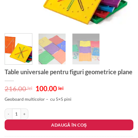
Table universale pentru figuri geometrice plane
Prețul
Prețul
216.00
100.00
lei
lei
inițial
curent
Geoboard multicolor – cu 5×5 pini
a
este:
fost:
100.00 lei.
Cantitate Table universale pentru figuri geometrice plane
216.00 lei.
ADAUGĂ ÎN COȘ