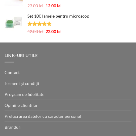
350.00 lei.
Evaluat la
Prețul
Prețul
23.00
lei
12.00
lei
5.00
din 5
inițial
curent
Set 100 lamele pentru microscop
a
este:
fost:
12.00 lei.
23.00 lei.
Evaluat la
Prețul
Prețul
42.00
lei
22.00
lei
5.00
din 5
inițial
curent
a
este:
fost:
22.00 lei.
42.00 lei.
LINK-URI UTILE
Contact
Termeni și condiții
Program de fidelitate
Opiniile clientilor
Prelucrarea datelor cu caracter personal
Branduri