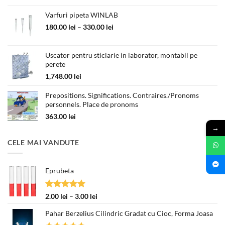
a
este:
fost:
55.00 lei.
Varfuri pipeta WINLAB
89.00 lei.
Interval
180.00
lei
–
330.00
lei
de
prețuri:
Uscator pentru sticlarie in laborator, montabil pe
180.00 lei
perete
până
la
1,748.00
lei
330.00 lei
Prepositions. Significations. Contraires./Pronoms
personnels. Place de pronoms
363.00
lei
→
CELE MAI VANDUTE
Eprubeta
Evaluat la
Interval
2.00
lei
–
3.00
lei
5.00
din 5
de
Pahar Berzelius Cilindric Gradat cu Cioc, Forma Joasa
prețuri:
2.00 lei