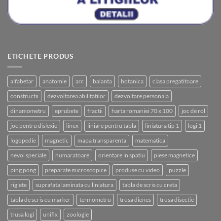
ETICHETE PRODUS
alfabetar
anatomie
arc
balanta
botanica
clasa pregatitoare
constructii
dezvoltarea abilitatilor
dezvoltare personala
dinamometru
eprubete
fractii
harta romaniei 70 x 100
joc de rol
joc pentru dislexie
linex
liniare pentru tabla
liniatura tip 1
logi 1
logopedie
magnetic
mapa transparenta
matematica
nevoi speciale
numaratoare
orientare in spatiu
piese magnetice
ping pong
preparate microscopice
produse cu video
puzzle
riglete
suprafata laminata cu liniatura
tabla de scris cu creta
tabla de scris cu marker
termometru
trusa dienes
trusa disectie
trusa logi
unifix
zoologie