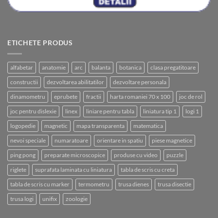
ETICHETE PRODUS
alfabetar
anatomie
arc
balanta
botanica
clasa pregatitoare
constructii
dezvoltarea abilitatilor
dezvoltare personala
dinamometru
eprubete
fractii
harta romaniei 70 x 100
joc de rol
joc pentru dislexie
linex
liniare pentru tabla
liniatura tip 1
logi 1
logopedie
magnetic
mapa transparenta
matematica
nevoi speciale
numaratoare
orientare in spatiu
piese magnetice
ping pong
preparate microscopice
produse cu video
puzzle
riglete
suprafata laminata cu liniatura
tabla de scris cu creta
tabla de scris cu marker
termometru
trusa dienes
trusa disectie
trusa logi
unifix
zoologie