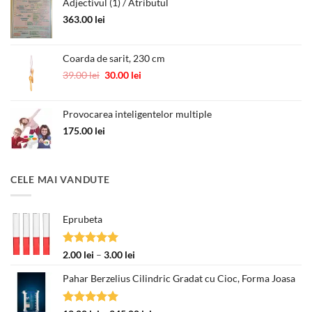
Adjectivul (1) / Atributul
363.00
lei
Coarda de sarit, 230 cm
Prețul
Prețul
39.00
lei
30.00
lei
inițial
curent
a
este:
Provocarea inteligentelor multiple
fost:
30.00 lei.
39.00 lei.
175.00
lei
CELE MAI VANDUTE
Eprubeta
Evaluat la
Interval
2.00
lei
–
3.00
lei
5.00
din 5
de
Pahar Berzelius Cilindric Gradat cu Cioc, Forma Joasa
prețuri:
2.00 lei
până