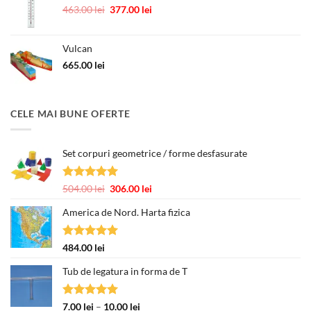
Prețul
Prețul
463.00
lei
377.00
lei
inițial
curent
a
este:
Vulcan
fost:
377.00 lei.
463.00 lei.
665.00
lei
CELE MAI BUNE OFERTE
Set corpuri geometrice / forme desfasurate
Evaluat la
Prețul
Prețul
504.00
lei
306.00
lei
5.00
din 5
inițial
curent
America de Nord. Harta fizica
a
este:
fost:
306.00 lei.
504.00 lei.
Evaluat la
484.00
lei
5.00
din 5
Tub de legatura in forma de T
Evaluat la
Interval
7.00
lei
–
10.00
lei