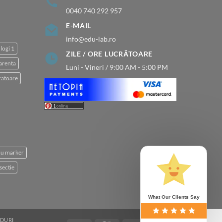
0040 740 292 957
E-MAIL
info@edu-lab.ro
logi 1
ZILE / ORE LUCRĂTOARE
arenta
Luni - Vineri / 9:00 AM - 5:00 PM
atoare
 cu marker
sectie
What Our Clients Say
DURI