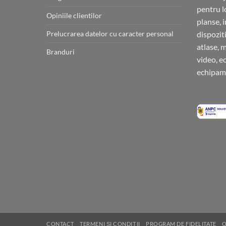
pentru l
Opiniile clientilor
planse, 
Prelucrarea datelor cu caracter personal
dispoziti
atlase, 
Branduri
video, e
echipame
CONTACT
TERMENI ȘI CONDIȚII
PROGRAM DE FIDELITATE
O