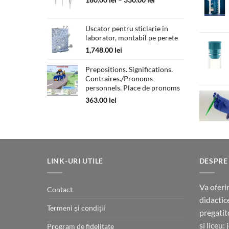
89.00 lei.
de
prețuri:
Uscator pentru sticlarie in
180.00 lei
laborator, montabil pe perete
până
la
1,748.00
lei
330.00 lei
Prepositions. Significations.
Contraires./Pronoms
personnels. Place de pronoms
363.00
lei
LINK-URI UTILE
DESPRE
Va oferi
Contact
didactic
Termeni și condiții
pregatit
si liceu:
Program de fidelitate