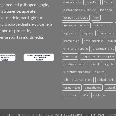
dinamometru
eprubete
fractii
ogopedie si psihopedagogie,
harta romaniei 70 x 100
joc de rol
instrumente, aparate,
ve, modele, harti, globuri,
joc pentru dislexie
linex
microscoape digitale cu camera
liniare pentru tabla
liniatura tip 1
crane de proiectie,
logopedie
magnetic
mapa transp
nte sport si multimedia.
matematica
nevoi speciale
numar
orientare in spatiu
piese magnetice
ping pong
preparate microscopice
produse cu video
puzzle
riglete
suprafata laminata cu liniatura
tabla de scris cu creta
tabla de scris
termometru
trusa dienes
trusa di
trusa logi
unifix
zoologie
PINIILE CLIENTILOR
PRELUCRAREA DATELOR CU CARACTER PERSONAL
BRAN