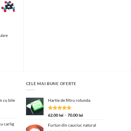
ulare
CELE MAI BUNE OFERTE
 cu bile
Hartie de filtru rotunda
țul
Evaluat la
Interval
62.00
lei
–
70.00
lei
ent
5.00
din 5
de
e:
u carlig
Furtun din cauciuc natural
prețuri:
00 lei.
Prețul