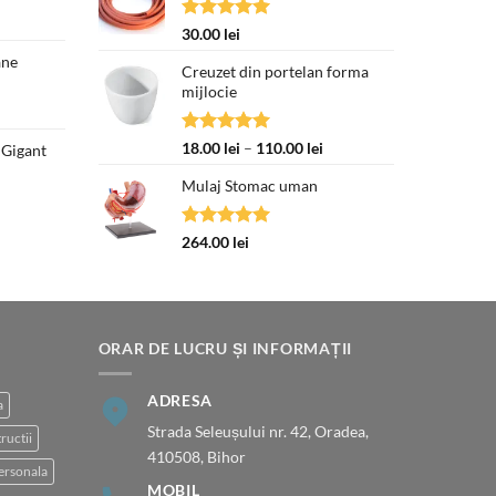
62.00 lei
curent
până
Evaluat la
30.00
lei
este:
la
5.00
din 5
ane
250.00 lei.
70.00 lei
Creuzet din portelan forma
mijlocie
Evaluat la
Interval
18.00
lei
–
110.00
lei
 Gigant
5.00
din 5
de
Prețul
Mulaj Stomac uman
prețuri:
curent
18.00 lei
este:
până
377.00 lei.
Evaluat la
264.00
lei
la
5.00
din 5
110.00 lei
ORAR DE LUCRU ȘI INFORMAȚII
ADRESA
a
Strada Seleușului nr. 42, Oradea,
ructii
410508, Bihor
ersonala
MOBIL