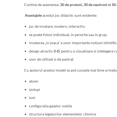
Contine de asemenea,
30 de protoni, 30 de neutroni si 30 
Avantajele
acestui joc didactic sunt evidente:
joc de invatare, modern, interactiv;
se poate folosi individual, in pereche sau in grup;
invatarea „in joaca” a unor importante notiuni stiintific
design atractiv
3-D
, pentru o vizualizare si intelegere r
usor de utilizat si de pastrat.
Cu ajutorul acestui model se pot cunaste mai bine urmato
atomi
izotopi
ioni
configuratia gazelor nobile
structura legaturilor elementelor chimice