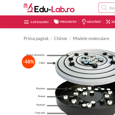
Skip
Products
search
to
content
PROMOTII
NOUTATI
D
CATEGORII
Prima pagină
/
Chimie
/
Modele moleculare
-48%