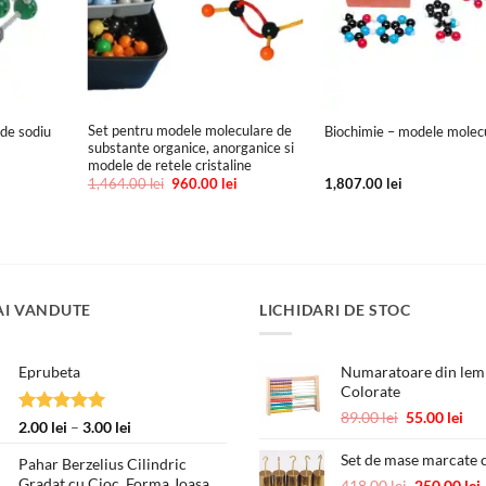
+
+
Set pentru modele moleculare de
 de sodiu
Biochimie – modele molec
substante organice, anorganice si
modele de retele cristaline
ețul
Prețul
Prețul
1,464.00
lei
960.00
lei
1,807.00
lei
urent
inițial
curent
te:
a
este:
0.00 lei.
fost:
960.00 lei.
1,464.00 lei.
AI VANDUTE
LICHIDARI DE STOC
Eprubeta
Numaratoare din lemn
Colorate
Prețul
Pre
89.00
lei
55.00
lei
Evaluat la
Interval
2.00
lei
–
3.00
lei
inițial
cur
5.00
din 5
de
a
est
Set de mase marcate c
Pahar Berzelius Cilindric
prețuri:
fost:
55.
Gradat cu Cioc, Forma Joasa
Prețul
418.00
lei
250.00
lei