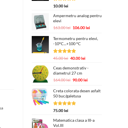
Evaluat la
10.00
lei
5.00
din 5
Ampermetru analog pentru
elevi
Prețul
Prețul
163.00
lei
106.00
lei
inițial
curent
a
este:
Termometru pentru elevi,
-10°C...+100 °C
fost:
106.00 lei.
163.00 lei.
Evaluat la
Prețul
Prețul
45.00
lei
40.00
lei
5.00
din 5
inițial
curent
Ceas demonstrativ -
a
este:
diametrul 27 cm
fost:
40.00 lei.
45.00 lei.
Prețul
Prețul
164.00
lei
90.00
lei
inițial
curent
a
este:
Creta colorata desen asfalt
50 buc/galetusa
fost:
90.00 lei.
164.00 lei.
sa
Evaluat la
75.00
lei
5.00
din 5
Matematica clasa a III-a
Vol.III
.