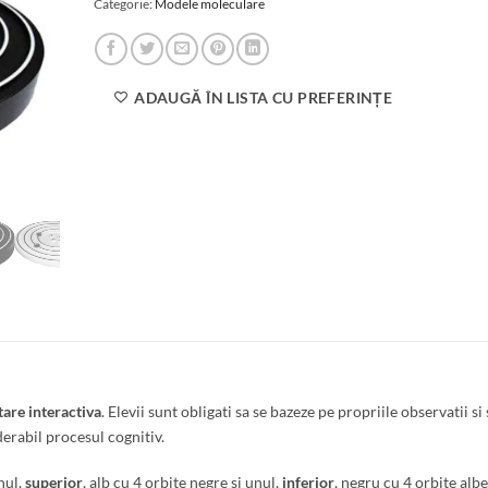
Categorie:
Modele moleculare
ADAUGĂ ÎN LISTA CU PREFERINȚE
tare interactiva
. Elevii sunt obligati sa se bazeze pe propriile observatii si 
erabil procesul cognitiv.
unul,
superior
, alb cu 4 orbite negre si unul,
inferior
, negru cu 4 orbite albe