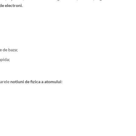
de electroni
.
e de baza;
apida;
arele
notiuni de fizica a atomului
: