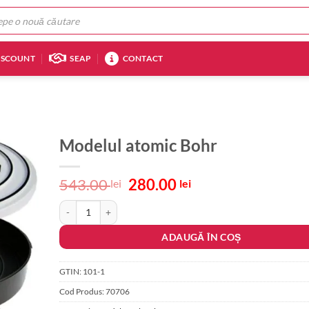
ISCOUNT
SEAP
CONTACT
Modelul atomic Bohr
Prețul
Prețul
543.00
280.00
lei
lei
inițial
curent
Cantitate Modelul atomic Bohr
a
este:
fost:
280.00 lei.
ADAUGĂ ÎN COȘ
543.00 lei.
GTIN:
101-1
Cod Produs:
70706