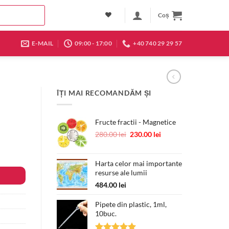
Coș
E-MAIL
09:00 - 17:00
+40 740 29 29 57
ÎȚI MAI RECOMANDĂM ȘI
Fructe fractii - Magnetice
Prețul
Prețul
280.00
lei
230.00
lei
inițial
curent
a
este:
fost:
230.00 lei.
Harta celor mai importante
resurse ale lumii
280.00 lei.
484.00
lei
Pipete din plastic, 1ml,
10buc.