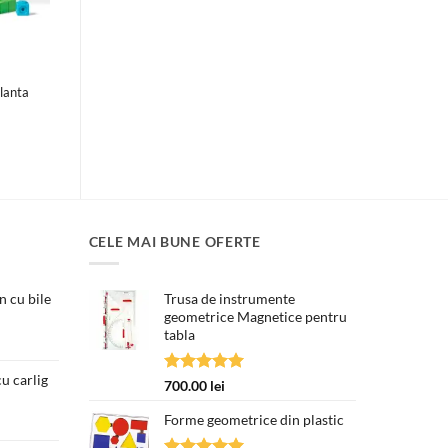
lanta
CELE MAI BUNE OFERTE
 cu bile
Trusa de instrumente
geometrice Magnetice pentru
tabla
țul
ent
e:
u carlig
Evaluat la
700.00
lei
00 lei.
5.00
din 5
Prețul
Forme geometrice din plastic
curent
este: