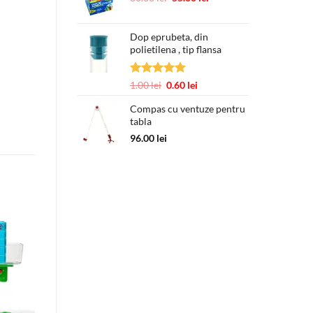
inițial
curent
a
este:
Dop eprubeta, din
fost:
55.00 lei.
polietilena , tip flansa
80.00 lei.
Evaluat la
Prețul
Prețul
1.00
lei
0.60
lei
5.00
din 5
inițial
curent
Compas cu ventuze pentru
a
este:
tabla
fost:
0.60 lei.
1.00 lei.
96.00
lei