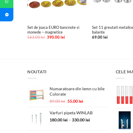
+
+
Set de joaca EURO bancnote si
Set 11 greutati metalic
sa
monede – magnetice
balante
Prețul
Prețul
Prețul
i
563.00
lei
390.00
lei
69.00
lei
curent
inițial
curent
este:
a
este:
630.00 lei.
fost:
390.00 lei.
.
563.00 lei.
NOUTATI
CELE M
Numaratoare din lemn cu bile
Colorate
Prețul
Prețul
89.00
lei
55.00
lei
inițial
curent
a
este:
Varfuri pipeta WINLAB
fost:
55.00 lei.
Interval
180.00
lei
–
330.00
lei
89.00 lei.
de
prețuri: