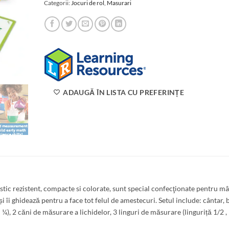
Categorii:
Jocuri de rol
,
Masurari
ADAUGĂ ÎN LISTA CU PREFERINȚE
ic rezistent, compacte si colorate, sunt special confecţionate pentru mâi
i îi ghidează pentru a face tot felul de amestecuri. Setul include: cântar, 
 ¼), 2 căni de măsurare a lichidelor, 3 linguri de măsurare (linguriță 1/2 ,