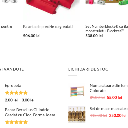
+
+
e pentru
Set Numberblocks® cu Ba
Balanta de precizie cu greutati
monstruletul Blockzee™
506.00
lei
538.00
lei
AI VANDUTE
LICHIDARI DE STOC
Eprubeta
Numaratoare din lemn
Colorate
Prețul
Pre
89.00
lei
55.00
lei
Evaluat la
Interval
2.00
lei
–
3.00
lei
inițial
cur
5.00
din 5
de
a
est
Set de mase marcate c
Pahar Berzelius Cilindric
prețuri:
fost:
55.
Gradat cu Cioc, Forma Joasa
Prețul
418.00
lei
250.00
lei
2.00 lei
89.00 lei.
inițial
până
a
la