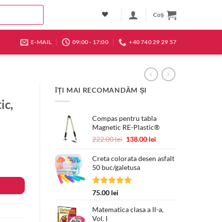
Coș
E-MAIL
09:00 - 17:00
+40 740 29 29 57
ÎȚI MAI RECOMANDĂM ȘI
ic,
Compas pentru tabla
Magnetic RE-Plastic®
Prețul
Prețul
222.00
lei
138.00
lei
inițial
curent
a
este:
Creta colorata desen asfalt
fost:
138.00 lei.
50 buc/galetusa
222.00 lei.
Evaluat la
75.00
lei
5.00
din 5
Matematica clasa a II-a,
Vol. I