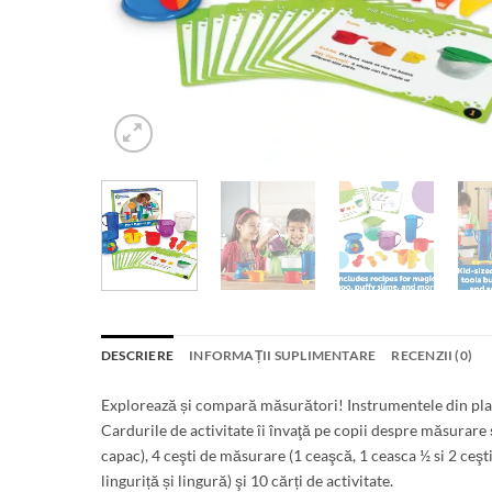
DESCRIERE
INFORMAȚII SUPLIMENTARE
RECENZII (0)
Explorează și compară măsurători! Instrumentele din plast
Cardurile de activitate îi învaţă pe copii despre măsurare ș
capac), 4 ceşti de măsurare (1 ceaşcă, 1 ceasca ½ si 2 ceşti
linguriță și lingură) şi 10 cărți de activitate.