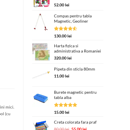
52.00
lei
Compas pentru tabla
Magnetic, Geoliner
Evaluat la
130.00
lei
4.50
din 5
Harta fizica si
administrativa a Romaniei
320.00
lei
Pipeta din sticla 80mm
11.00
lei
Burete magnetic pentru
tabla alba
ni mici.
Evaluat la
15.00
lei
bol (cu
5.00
din 5
Creta colorata fara praf
Prețul
Prețul
80.00
lei
55.00
lei