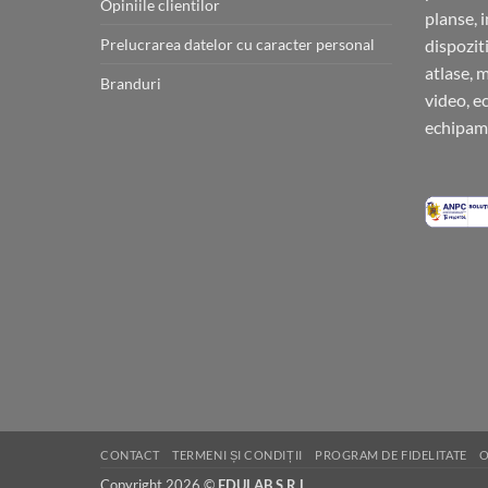
Opiniile clientilor
planse, 
Prelucrarea datelor cu caracter personal
dispoziti
atlase, 
Branduri
video, e
echipame
CONTACT
TERMENI ȘI CONDIȚII
PROGRAM DE FIDELITATE
O
Copyright 2026 ©
EDULAB S.R.L.