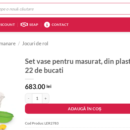
ISCOUNT
SEAP
CONTACT
demanare
/
Jocuri de rol
Set vase pentru masurat, din plast
22 de bucati
683.00
lei
Cantitate Set vase pentru masurat, din plastic, 22 de bucati
ADAUGĂ ÎN COȘ
Cod Produs:
LER2783