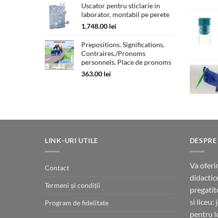
Uscator pentru sticlarie in
180.00 lei
laborator, montabil pe perete
până
la
1,748.00
lei
330.00 lei
Prepositions. Significations.
Contraires./Pronoms
personnels. Place de pronoms
363.00
lei
LINK-URI UTILE
DESPRE
Va oferi
Contact
didactic
Termeni și condiții
pregatit
si liceu:
Program de fidelitate
pentru l