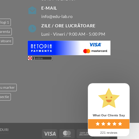
E-MAIL
info@edu-lab.ro
logi 1
ZILE / ORE LUCRĂTOARE
arenta
Luni - Vineri / 9:00 AM - 5:00 PM
atoare
 cu marker
sectie
What Our Clients Say
DURI
Visa
MasterCard
Cash
Bank
221 reviews