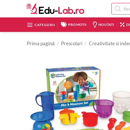
Skip
Products
search
to
content
PROMOTII
NOUTATI
D
CATEGORII
Prima pagină
/
Prescolari
/
Creativitate si in