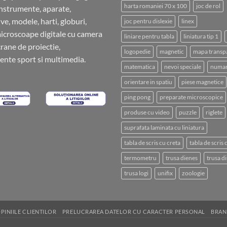
harta romaniei 70 x 100
joc de rol
instrumente, aparate,
ve, modele, harti, globuri,
joc pentru dislexie
linex
microscoape digitale cu camera
liniare pentru tabla
liniatura tip 1
crane de proiectie,
logopedie
magnetic
mapa transp
nte sport si multimedia.
matematica
nevoi speciale
numar
orientare in spatiu
piese magnetice
ping pong
preparate microscopice
produse cu video
puzzle
riglete
suprafata laminata cu liniatura
tabla de scris cu creta
tabla de scris
termometru
trusa dienes
trusa di
trusa logi
unifix
zoologie
PINIILE CLIENTILOR
PRELUCRAREA DATELOR CU CARACTER PERSONAL
BRAN