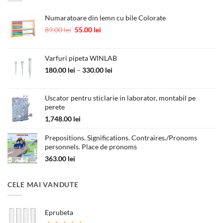
Numaratoare din lemn cu bile Colorate
Prețul
Prețul
89.00
lei
55.00
lei
inițial
curent
a
este:
fost:
55.00 lei.
Varfuri pipeta WINLAB
89.00 lei.
Interval
180.00
lei
–
330.00
lei
de
prețuri:
Uscator pentru sticlarie in laborator, montabil pe
180.00 lei
perete
până
la
1,748.00
lei
330.00 lei
Prepositions. Significations. Contraires./Pronoms
personnels. Place de pronoms
363.00
lei
CELE MAI VANDUTE
Eprubeta