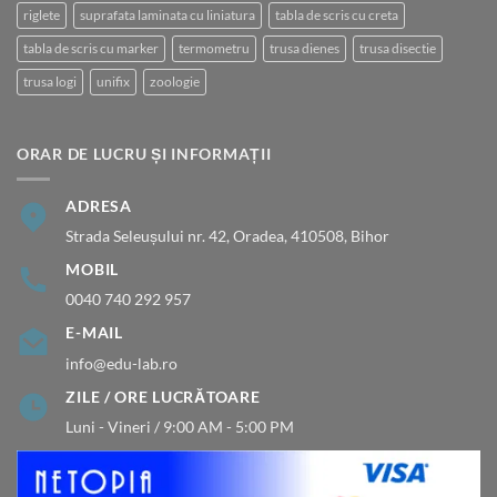
riglete
suprafata laminata cu liniatura
tabla de scris cu creta
tabla de scris cu marker
termometru
trusa dienes
trusa disectie
trusa logi
unifix
zoologie
ORAR DE LUCRU ȘI INFORMAȚII
ADRESA
Strada Seleușului nr. 42, Oradea, 410508, Bihor
MOBIL
0040 740 292 957
E-MAIL
info@edu-lab.ro
ZILE / ORE LUCRĂTOARE
Luni - Vineri / 9:00 AM - 5:00 PM