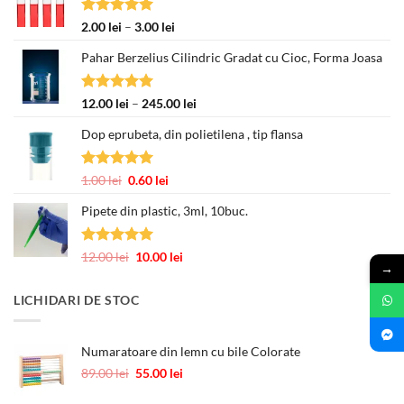
Evaluat la
Interval
2.00
lei
–
3.00
lei
5.00
din 5
de
Pahar Berzelius Cilindric Gradat cu Cioc, Forma Joasa
prețuri:
2.00 lei
până
Evaluat la
Interval
12.00
lei
–
245.00
lei
la
5.00
din 5
de
3.00 lei
Dop eprubeta, din polietilena , tip flansa
prețuri:
12.00 lei
până
Evaluat la
Prețul
Prețul
1.00
lei
0.60
lei
la
5.00
din 5
inițial
curent
245.00 lei
Pipete din plastic, 3ml, 10buc.
a
este:
fost:
0.60 lei.
1.00 lei.
Evaluat la
Prețul
Prețul
12.00
lei
10.00
lei
→
5.00
din 5
inițial
curent
a
este:
LICHIDARI DE STOC
fost:
10.00 lei.
12.00 lei.
Numaratoare din lemn cu bile Colorate
Prețul
Prețul
89.00
lei
55.00
lei
inițial
curent