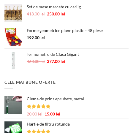
a
este:
fost:
55.00 lei.
Set de mase marcate cu carlig
89.00 lei.
Prețul
Prețul
418.00
lei
250.00
lei
inițial
curent
a
este:
Forme geometrice plane plastic - 48 piese
fost:
250.00 lei.
418.00 lei.
192.00
lei
Termometru de Clasa Gigant
Prețul
Prețul
463.00
lei
377.00
lei
inițial
curent
a
este:
fost:
377.00 lei.
CELE MAI BUNE OFERTE
463.00 lei.
Clema de prins eprubete, metal
Evaluat la
Prețul
Prețul
20.00
lei
15.00
lei
5.00
din 5
inițial
curent
Hartie de filtru rotunda
a
este:
fost:
15.00 lei.