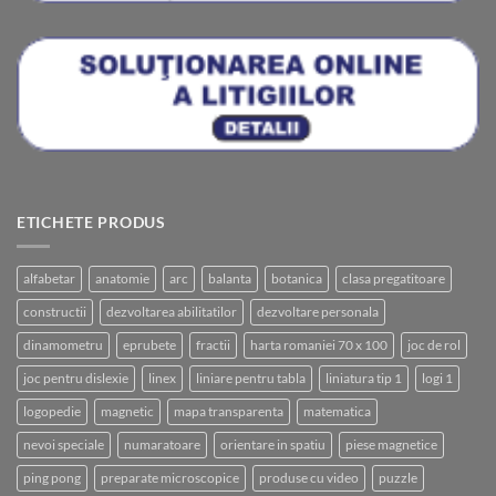
ETICHETE PRODUS
alfabetar
anatomie
arc
balanta
botanica
clasa pregatitoare
constructii
dezvoltarea abilitatilor
dezvoltare personala
dinamometru
eprubete
fractii
harta romaniei 70 x 100
joc de rol
joc pentru dislexie
linex
liniare pentru tabla
liniatura tip 1
logi 1
logopedie
magnetic
mapa transparenta
matematica
nevoi speciale
numaratoare
orientare in spatiu
piese magnetice
ping pong
preparate microscopice
produse cu video
puzzle