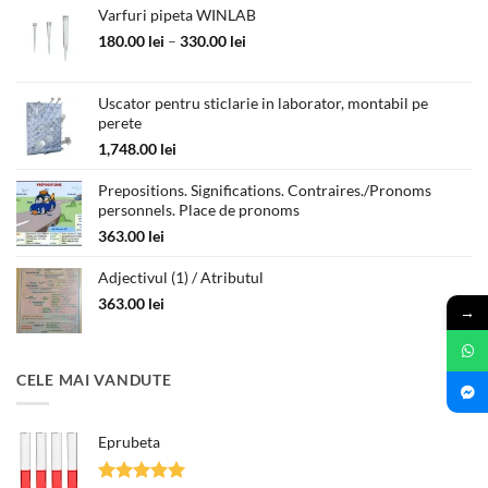
Varfuri pipeta WINLAB
Interval
180.00
lei
–
330.00
lei
de
prețuri:
180.00 lei
Uscator pentru sticlarie in laborator, montabil pe
perete
până
la
1,748.00
lei
330.00 lei
Prepositions. Significations. Contraires./Pronoms
personnels. Place de pronoms
363.00
lei
Adjectivul (1) / Atributul
363.00
lei
→
CELE MAI VANDUTE
Eprubeta