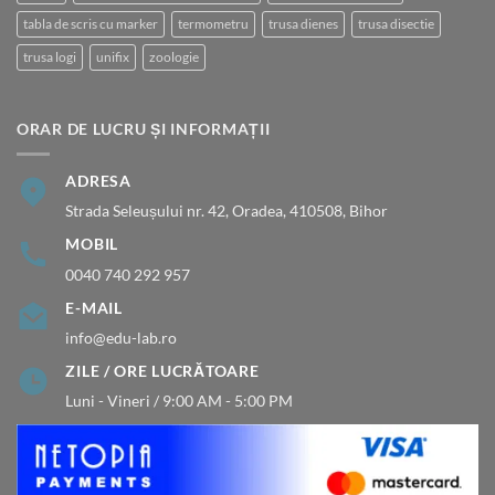
tabla de scris cu marker
termometru
trusa dienes
trusa disectie
trusa logi
unifix
zoologie
ORAR DE LUCRU ȘI INFORMAȚII
ADRESA
Strada Seleușului nr. 42, Oradea, 410508, Bihor
MOBIL
0040 740 292 957
E-MAIL
info@edu-lab.ro
ZILE / ORE LUCRĂTOARE
Luni - Vineri / 9:00 AM - 5:00 PM