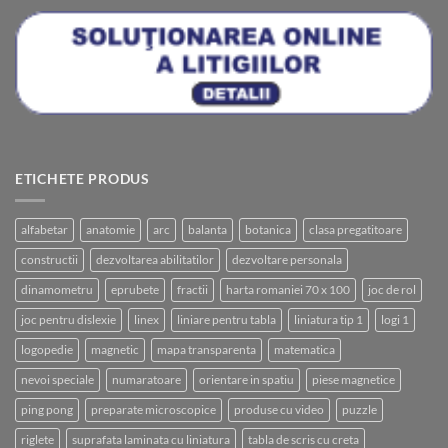
ETICHETE PRODUS
alfabetar
anatomie
arc
balanta
botanica
clasa pregatitoare
constructii
dezvoltarea abilitatilor
dezvoltare personala
dinamometru
eprubete
fractii
harta romaniei 70 x 100
joc de rol
joc pentru dislexie
linex
liniare pentru tabla
liniatura tip 1
logi 1
logopedie
magnetic
mapa transparenta
matematica
nevoi speciale
numaratoare
orientare in spatiu
piese magnetice
ping pong
preparate microscopice
produse cu video
puzzle
riglete
suprafata laminata cu liniatura
tabla de scris cu creta