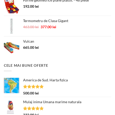
Forme geometrice plane plastic - 48 piese
418.00 lei.
192.00
lei
Termometru de Clasa Gigant
Prețul
Prețul
463.00
lei
377.00
lei
inițial
curent
a
este:
Vulcan
fost:
377.00 lei.
463.00 lei.
665.00
lei
CELE MAI BUNE OFERTE
America de Sud. Harta fizica
Evaluat la
500.00
lei
5.00
din 5
Mulaj inima Umana marime naturala
Evaluat la
232.00
lei