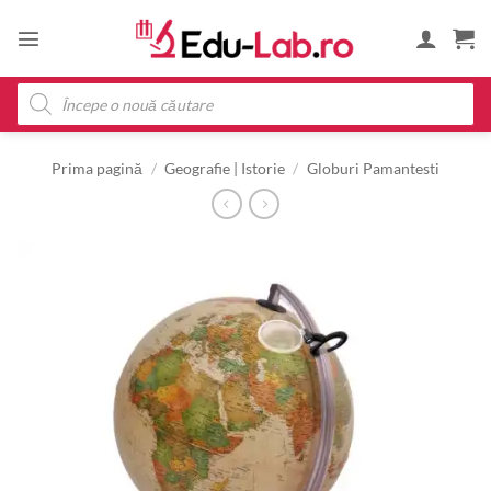
Skip
to
content
Products
search
Prima pagină
/
Geografie | Istorie
/
Globuri Pamantesti