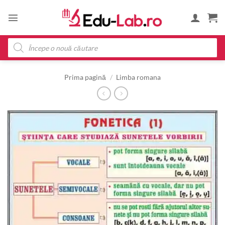
Skip
to
content
Products
search
Prima pagină
/
Limba romana