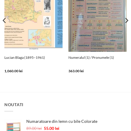
Lucian Blaga (1895–1961)
Numeralul (1) / Pronumele (1)
1,060.00
lei
363.00
lei
NOUTATI
Numaratoare din lemn cu bile Colorate
Prețul
Prețul
89.00
lei
55.00
lei