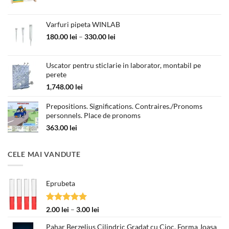
inițial
curent
a
este:
fost:
55.00 lei.
Varfuri pipeta WINLAB
89.00 lei.
Interval
180.00
lei
–
330.00
lei
de
prețuri:
Uscator pentru sticlarie in laborator, montabil pe
180.00 lei
perete
până
la
1,748.00
lei
330.00 lei
Prepositions. Significations. Contraires./Pronoms
personnels. Place de pronoms
363.00
lei
CELE MAI VANDUTE
Eprubeta
Evaluat la
Interval
2.00
lei
–
3.00
lei
5.00
din 5
de
Pahar Berzelius Cilindric Gradat cu Cioc, Forma Joasa
prețuri: