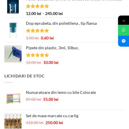
2.00 lei
până
Evaluat la
Interval
12.00
lei
–
245.00
lei
la
5.00
din 5
de
→
3.00 lei
Dop eprubeta, din polietilena , tip flansa
prețuri:
12.00 lei
până
Evaluat la
Prețul
Prețul
1.00
lei
0.60
lei
la
5.00
din 5
inițial
curent
245.00 lei
Pipete din plastic, 3ml, 10buc.
a
este:
fost:
0.60 lei.
1.00 lei.
Evaluat la
Prețul
Prețul
12.00
lei
10.00
lei
5.00
din 5
inițial
curent
a
este:
LICHIDARI DE STOC
fost:
10.00 lei.
12.00 lei.
Numaratoare din lemn cu bile Colorate
Prețul
Prețul
89.00
lei
55.00
lei
inițial
curent
a
este:
fost:
55.00 lei.
Set de mase marcate cu carlig
89.00 lei.
Prețul
Prețul
418.00
lei
250.00
lei
inițial
curent