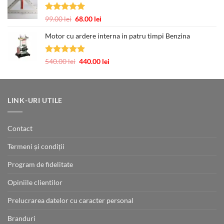
30.00 lei
până
Evaluat la
Prețul
Prețul
99.00
lei
68.00
lei
la
5.00
din 5
inițial
curent
63.00 lei
Motor cu ardere interna in patru timpi Benzina
a
este:
fost:
68.00 lei.
99.00 lei.
Evaluat la
Prețul
Prețul
540.00
lei
440.00
lei
5.00
din 5
inițial
curent
a
este:
fost:
440.00 lei.
540.00 lei.
LINK-URI UTILE
Contact
Termeni și condiții
Program de fidelitate
Opiniile clientilor
Prelucrarea datelor cu caracter personal
Branduri