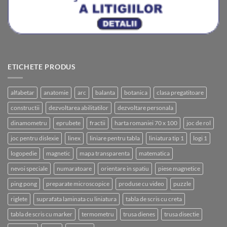
ETICHETE PRODUS
alfabetar
anatomie
arc
balanta
botanica
clasa pregatitoare
constructii
dezvoltarea abilitatilor
dezvoltare personala
dinamometru
eprubete
fractii
harta romaniei 70 x 100
joc de rol
joc pentru dislexie
linex
liniare pentru tabla
liniatura tip 1
logi 1
logopedie
magnetic
mapa transparenta
matematica
nevoi speciale
numaratoare
orientare in spatiu
piese magnetice
ping pong
preparate microscopice
produse cu video
puzzle
riglete
suprafata laminata cu liniatura
tabla de scris cu creta
tabla de scris cu marker
termometru
trusa dienes
trusa disectie