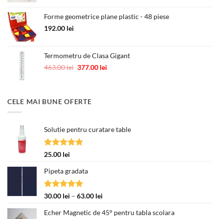
a
este:
Forme geometrice plane plastic - 48 piese
fost:
250.00 lei.
418.00 lei.
192.00
lei
Termometru de Clasa Gigant
Prețul
Prețul
463.00
lei
377.00
lei
inițial
curent
a
este:
fost:
377.00 lei.
CELE MAI BUNE OFERTE
463.00 lei.
Solutie pentru curatare table
Evaluat la
25.00
lei
5.00
din 5
Pipeta gradata
Evaluat la
Interval
30.00
lei
–
63.00
lei
5.00
din 5
de
Echer Magnetic de 45° pentru tabla scolara
prețuri: