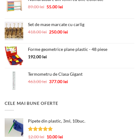
Prețul
Prețul
89.00
lei
55.00
lei
inițial
curent
a
este:
fost:
55.00 lei.
Set de mase marcate cu carlig
89.00 lei.
Prețul
Prețul
418.00
lei
250.00
lei
inițial
curent
a
este:
Forme geometrice plane plastic - 48 piese
fost:
250.00 lei.
418.00 lei.
192.00
lei
Termometru de Clasa Gigant
Prețul
Prețul
463.00
lei
377.00
lei
inițial
curent
a
este:
fost:
377.00 lei.
CELE MAI BUNE OFERTE
463.00 lei.
Pipete din plastic, 3ml, 10buc.
Evaluat la
Prețul
Prețul
12.00
lei
10.00
lei