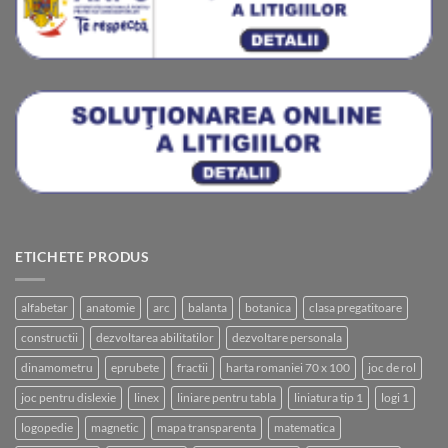
ETICHETE PRODUS
alfabetar
anatomie
arc
balanta
botanica
clasa pregatitoare
constructii
dezvoltarea abilitatilor
dezvoltare personala
dinamometru
eprubete
fractii
harta romaniei 70 x 100
joc de rol
joc pentru dislexie
linex
liniare pentru tabla
liniatura tip 1
logi 1
logopedie
magnetic
mapa transparenta
matematica