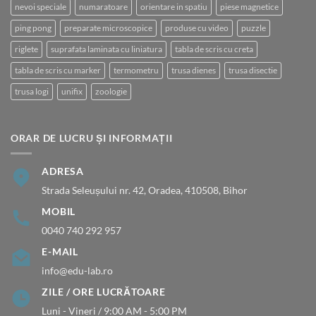
nevoi speciale
numaratoare
orientare in spatiu
piese magnetice
ping pong
preparate microscopice
produse cu video
puzzle
riglete
suprafata laminata cu liniatura
tabla de scris cu creta
tabla de scris cu marker
termometru
trusa dienes
trusa disectie
trusa logi
unifix
zoologie
ORAR DE LUCRU ȘI INFORMAȚII
ADRESA
Strada Seleușului nr. 42, Oradea, 410508, Bihor
MOBIL
0040 740 292 957
E-MAIL
info@edu-lab.ro
ZILE / ORE LUCRĂTOARE
Luni - Vineri / 9:00 AM - 5:00 PM