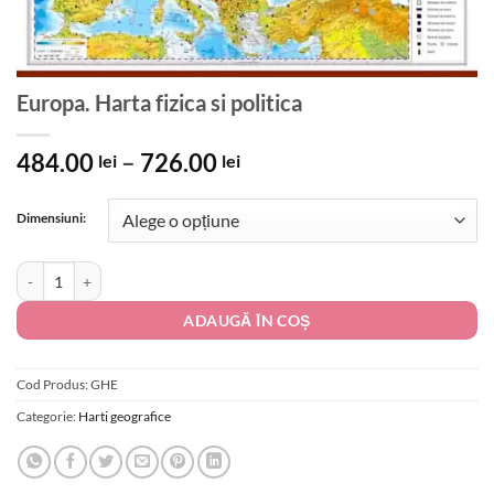
Europa. Harta fizica si politica
Interval
484.00
–
726.00
lei
lei
de
prețuri:
Dimensiuni:
484.00 lei
până
Cantitate Europa. Harta fizica si politica
la
726.00 lei
ADAUGĂ ÎN COȘ
Cod Produs:
GHE
Categorie:
Harti geografice