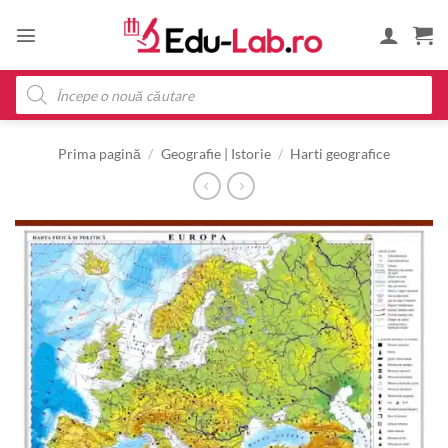
Skip
to
content
Products
search
Prima pagină
/
Geografie | Istorie
/
Harti geografice