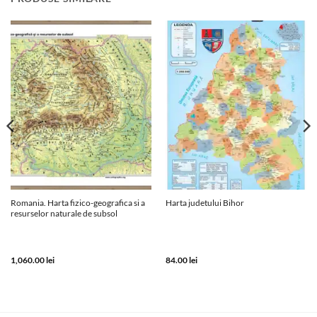
Romania. Harta fizico-geografica si a
Harta judetului Bihor
resurselor naturale de subsol
1,060.00
lei
84.00
lei