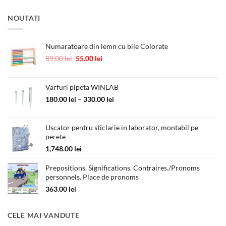
NOUTATI
Numaratoare din lemn cu bile Colorate
Prețul
Prețul
89.00
lei
55.00
lei
inițial
curent
a
este:
fost:
55.00 lei.
Varfuri pipeta WINLAB
89.00 lei.
Interval
180.00
lei
–
330.00
lei
de
prețuri:
Uscator pentru sticlarie in laborator, montabil pe
180.00 lei
perete
până
la
1,748.00
lei
330.00 lei
Prepositions. Significations. Contraires./Pronoms
personnels. Place de pronoms
363.00
lei
CELE MAI VANDUTE