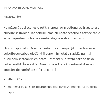
INFORMAȚII SUPLIMENTARE
RECENZII (0)
Pe măsură ce discul este
rotit, manual
, prin actionarea tragatorului,
culorile se îmbină, iar ochiul uman nu poate reacționa atat de rapid
și percepe doar culorile amestecate, care alcătuiesc albul.
Un disc optic al lui Newton, este un cerc împărțit în sectoare cu
culorile curcubeului. Când îl punem in rotație rapidă, nu mai
distingem sectoarele colorate., intreaga suprafață pare să fie de
culoare albă. În acest fel, Newton a arătat că lumina albă este un
amestec de lumină de diferite culori.
diam. 23 cm
manerul cu ax si fir de antrenare se livreaza impreuna cu discul
optic.