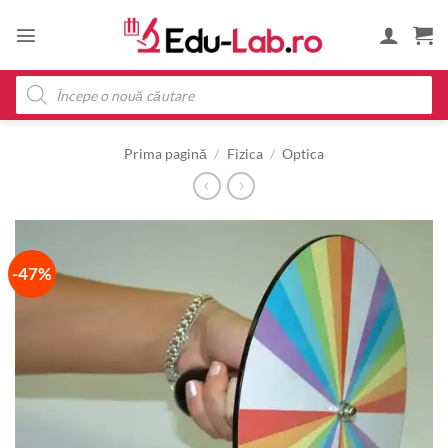
Skip
to
content
Products
search
Prima pagină
/
Fizica
/
Optica
-47%