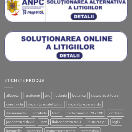
ETICHETE PRODUS
alfabetar
anatomie
arc
balanta
botanica
clasa pregatitoare
constructii
dezvoltarea abilitatilor
dezvoltare personala
dinamometru
eprubete
fractii
harta romaniei 70 x 100
joc de rol
joc pentru dislexie
linex
liniare pentru tabla
liniatura tip 1
logi 1
logopedie
magnetic
mapa transparenta
matematica