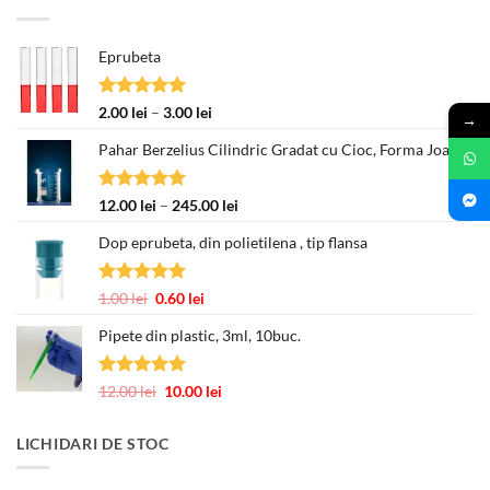
Eprubeta
Evaluat la
Interval
2.00
lei
–
3.00
lei
→
5.00
din 5
de
Pahar Berzelius Cilindric Gradat cu Cioc, Forma Joasa
prețuri:
2.00 lei
până
Evaluat la
Interval
12.00
lei
–
245.00
lei
la
5.00
din 5
de
3.00 lei
Dop eprubeta, din polietilena , tip flansa
prețuri:
12.00 lei
până
Evaluat la
Prețul
Prețul
1.00
lei
0.60
lei
la
5.00
din 5
inițial
curent
245.00 lei
Pipete din plastic, 3ml, 10buc.
a
este:
fost:
0.60 lei.
1.00 lei.
Evaluat la
Prețul
Prețul
12.00
lei
10.00
lei
5.00
din 5
inițial
curent
a
este:
LICHIDARI DE STOC
fost:
10.00 lei.
12.00 lei.