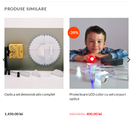
PRODUSE SIMILARE
-39%
Proiectoare LED color cu set corpuri
Optica set demonstrativ complet
optice
Prețul
Prețul
1,450.00
lei
660.00
lei
400.00
lei
inițial
curent
a
este:
fost:
400.00 lei.
660.00 lei.