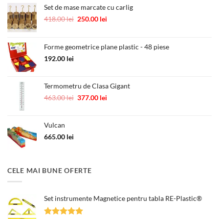
Set de mase marcate cu carlig
Prețul
Prețul
418.00
lei
250.00
lei
inițial
curent
a
este:
fost:
250.00 lei.
Forme geometrice plane plastic - 48 piese
418.00 lei.
192.00
lei
Termometru de Clasa Gigant
Prețul
Prețul
463.00
lei
377.00
lei
inițial
curent
a
este:
Vulcan
fost:
377.00 lei.
463.00 lei.
665.00
lei
CELE MAI BUNE OFERTE
Set instrumente Magnetice pentru tabla RE-Plastic®