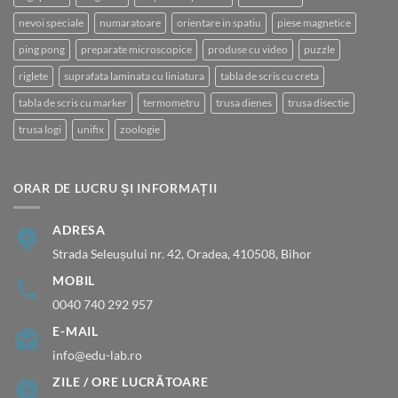
nevoi speciale
numaratoare
orientare in spatiu
piese magnetice
ping pong
preparate microscopice
produse cu video
puzzle
riglete
suprafata laminata cu liniatura
tabla de scris cu creta
tabla de scris cu marker
termometru
trusa dienes
trusa disectie
trusa logi
unifix
zoologie
ORAR DE LUCRU ȘI INFORMAȚII
ADRESA
Strada Seleușului nr. 42, Oradea, 410508, Bihor
MOBIL
0040 740 292 957
E-MAIL
info@edu-lab.ro
ZILE / ORE LUCRĂTOARE