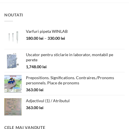
NOUTATI
Varfuri pipeta WINLAB
Interval
180.00
lei
–
330.00
lei
de
prețuri:
180.00 lei
Uscator pentru sticlarie in laborator, montabil pe
perete
până
la
1,748.00
lei
330.00 lei
Prepositions. Significations. Contraires./Pronoms
personnels. Place de pronoms
363.00
lei
Adjectivul (1) / Atributul
363.00
lei
CELE MAI VANDUTE