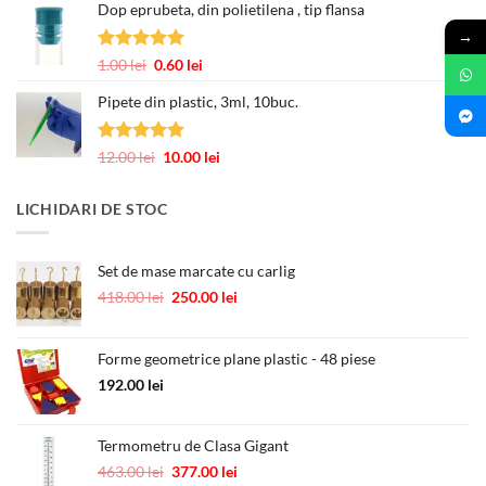
3.00 lei
Dop eprubeta, din polietilena , tip flansa
prețuri:
12.00 lei
→
până
Evaluat la
Prețul
Prețul
1.00
lei
0.60
lei
la
5.00
din 5
inițial
curent
245.00 lei
Pipete din plastic, 3ml, 10buc.
a
este:
fost:
0.60 lei.
1.00 lei.
Evaluat la
Prețul
Prețul
12.00
lei
10.00
lei
5.00
din 5
inițial
curent
a
este:
LICHIDARI DE STOC
fost:
10.00 lei.
12.00 lei.
Set de mase marcate cu carlig
Prețul
Prețul
418.00
lei
250.00
lei
inițial
curent
a
este:
fost:
250.00 lei.
Forme geometrice plane plastic - 48 piese
418.00 lei.
192.00
lei
Termometru de Clasa Gigant
Prețul
Prețul
463.00
lei
377.00
lei