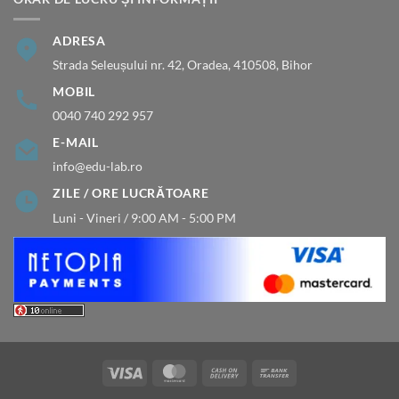
ADRESA
Strada Seleușului nr. 42, Oradea, 410508, Bihor
MOBIL
0040 740 292 957
E-MAIL
info@edu-lab.ro
ZILE / ORE LUCRĂTOARE
Luni - Vineri / 9:00 AM - 5:00 PM
Visa
MasterCard
Cash
Bank
On
Transfer