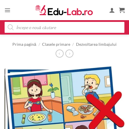
Skip
to
content
Products
search
Prima pagină
/
Clasele primare
/
Dezvoltarea limbajului