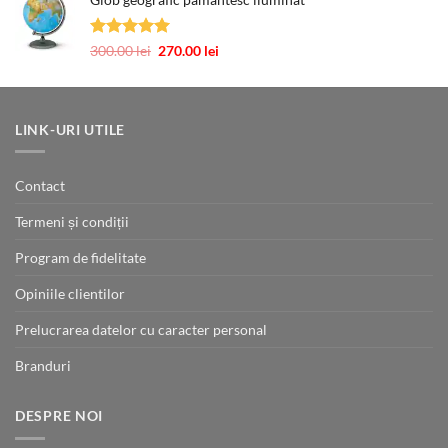
a
este:
fost:
30.00 lei.
49.00 lei.
Evaluat la
Prețul
Prețul
300.00
lei
270.00
lei
5.00
din 5
inițial
curent
a
este:
fost:
270.00 lei.
300.00 lei.
LINK-URI UTILE
Contact
Termeni și condiții
Program de fidelitate
Opiniile clientilor
Prelucrarea datelor cu caracter personal
Branduri
DESPRE NOI