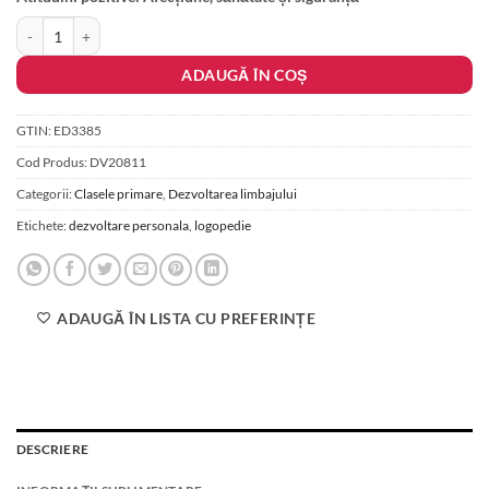
Cantitate Comportamentul corect: Dragoste, Sanatate si Siguranta
ADAUGĂ ÎN COȘ
GTIN:
ED3385
Cod Produs:
DV20811
Categorii:
Clasele primare
,
Dezvoltarea limbajului
Etichete:
dezvoltare personala
,
logopedie
ADAUGĂ ÎN LISTA CU PREFERINȚE
DESCRIERE