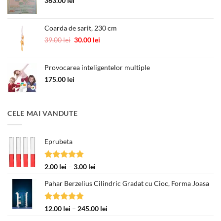
363.00
lei
Coarda de sarit, 230 cm
Prețul
Prețul
39.00
lei
30.00
lei
inițial
curent
a
este:
Provocarea inteligentelor multiple
fost:
30.00 lei.
39.00 lei.
175.00
lei
CELE MAI VANDUTE
Eprubeta
Evaluat la
Interval
2.00
lei
–
3.00
lei
5.00
din 5
de
Pahar Berzelius Cilindric Gradat cu Cioc, Forma Joasa
prețuri:
2.00 lei
până
Evaluat la
Interval
12.00
lei
–
245.00
lei
la
5.00
din 5
de