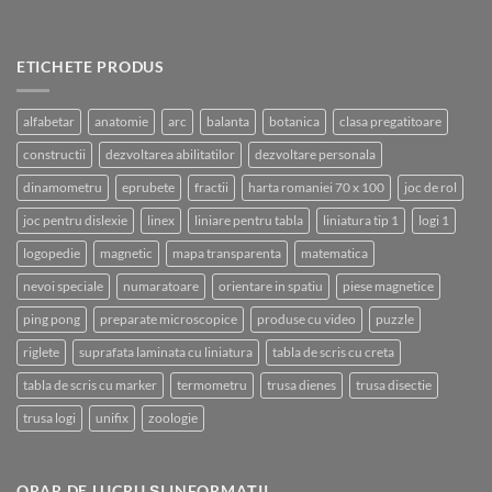
ETICHETE PRODUS
alfabetar
anatomie
arc
balanta
botanica
clasa pregatitoare
constructii
dezvoltarea abilitatilor
dezvoltare personala
dinamometru
eprubete
fractii
harta romaniei 70 x 100
joc de rol
joc pentru dislexie
linex
liniare pentru tabla
liniatura tip 1
logi 1
logopedie
magnetic
mapa transparenta
matematica
nevoi speciale
numaratoare
orientare in spatiu
piese magnetice
ping pong
preparate microscopice
produse cu video
puzzle
riglete
suprafata laminata cu liniatura
tabla de scris cu creta
tabla de scris cu marker
termometru
trusa dienes
trusa disectie
trusa logi
unifix
zoologie
ORAR DE LUCRU ȘI INFORMAȚII