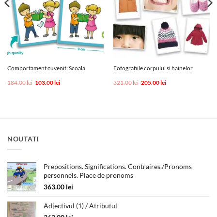
Comportament cuvenit: Scoala
Fotografiile corpului si hainelor
Prețul
Prețul
Prețul
Prețul
184.00
lei
103.00
lei
321.00
lei
205.00
lei
inițial
curent
inițial
curent
a
este:
a
este:
fost:
103.00 lei.
fost:
205.00 lei.
184.00 lei.
321.00 lei.
NOUTATI
Prepositions. Significations. Contraires./Pronoms
personnels. Place de pronoms
363.00
lei
Adjectivul (1) / Atributul