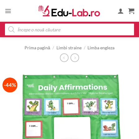
Skip
to
content
Products
search
Prima pagină
/
Limbi straine
/
Limba engleza
-44%