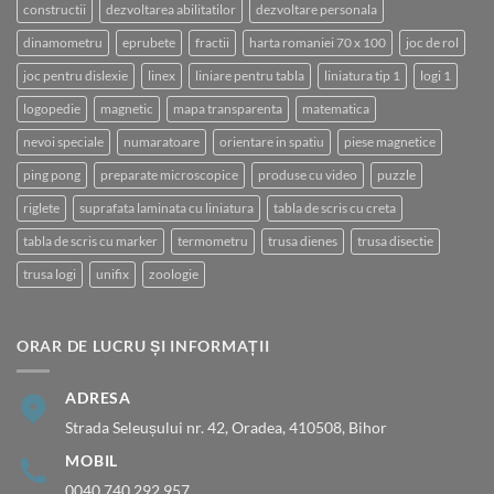
constructii
dezvoltarea abilitatilor
dezvoltare personala
dinamometru
eprubete
fractii
harta romaniei 70 x 100
joc de rol
joc pentru dislexie
linex
liniare pentru tabla
liniatura tip 1
logi 1
logopedie
magnetic
mapa transparenta
matematica
nevoi speciale
numaratoare
orientare in spatiu
piese magnetice
ping pong
preparate microscopice
produse cu video
puzzle
riglete
suprafata laminata cu liniatura
tabla de scris cu creta
tabla de scris cu marker
termometru
trusa dienes
trusa disectie
trusa logi
unifix
zoologie
ORAR DE LUCRU ȘI INFORMAȚII
ADRESA
Strada Seleușului nr. 42, Oradea, 410508, Bihor
MOBIL
0040 740 292 957