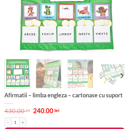
Afirmatii – limba engleza – cartonase cu suport
Prețul
Prețul
430.00
240.00
lei
lei
inițial
curent
Cantitate Afirmatii - limba engleza - cartonase cu suport
a
este:
fost:
240.00 lei.