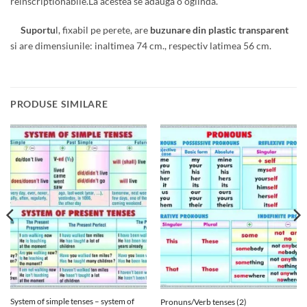
reinscriptionabile.La acestea se adauga o oglinda.
Suportu
l, fixabil pe perete, are
buzunare din plastic transparent
si are dimensiunile: inaltimea 74 cm., respectiv latimea 56 cm.
PRODUSE SIMILARE
System of simple tenses – system of
Pronuns/Verb tenses (2)