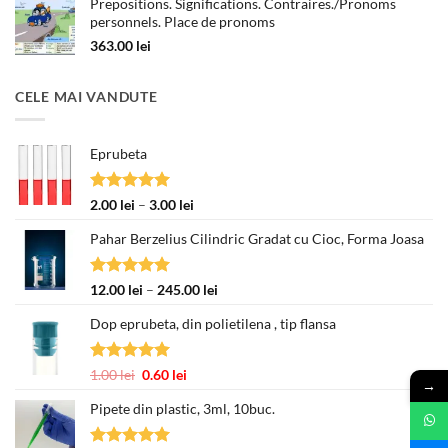
Prepositions. Significations. Contraires./Pronoms
personnels. Place de pronoms
363.00
lei
CELE MAI VANDUTE
Eprubeta
Evaluat la
Interval
2.00
lei
–
3.00
lei
5.00
din 5
de
Pahar Berzelius Cilindric Gradat cu Cioc, Forma Joasa
prețuri:
2.00 lei
până
Evaluat la
Interval
12.00
lei
–
245.00
lei
la
5.00
din 5
de
3.00 lei
Dop eprubeta, din polietilena , tip flansa
prețuri:
12.00 lei
până
Evaluat la
Prețul
Prețul
1.00
lei
0.60
lei
la
→
5.00
din 5
inițial
curent
245.00 lei
Pipete din plastic, 3ml, 10buc.
a
este:
fost:
0.60 lei.