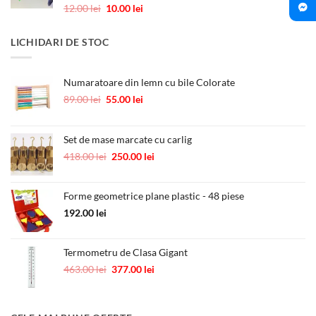
1.00 lei.
Evaluat la
Prețul
Prețul
12.00
lei
10.00
lei
5.00
din 5
inițial
curent
a
este:
LICHIDARI DE STOC
fost:
10.00 lei.
12.00 lei.
Numaratoare din lemn cu bile Colorate
Prețul
Prețul
89.00
lei
55.00
lei
inițial
curent
a
este:
fost:
55.00 lei.
Set de mase marcate cu carlig
89.00 lei.
Prețul
Prețul
418.00
lei
250.00
lei
inițial
curent
a
este:
Forme geometrice plane plastic - 48 piese
fost:
250.00 lei.
418.00 lei.
192.00
lei
Termometru de Clasa Gigant
Prețul
Prețul
463.00
lei
377.00
lei
inițial
curent
a
este:
fost:
377.00 lei.