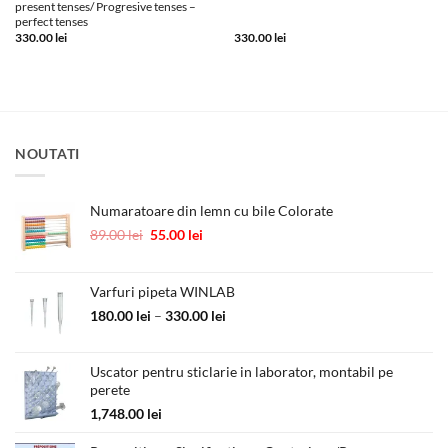
present tenses/ Progresive tenses –
perfect tenses
330.00
lei
330.00
lei
NOUTATI
Numaratoare din lemn cu bile Colorate
Prețul
Prețul
89.00
lei
55.00
lei
inițial
curent
a
este:
fost:
55.00 lei.
Varfuri pipeta WINLAB
89.00 lei.
Interval
180.00
lei
–
330.00
lei
de
prețuri:
Uscator pentru sticlarie in laborator, montabil pe
180.00 lei
perete
până
la
1,748.00
lei
330.00 lei